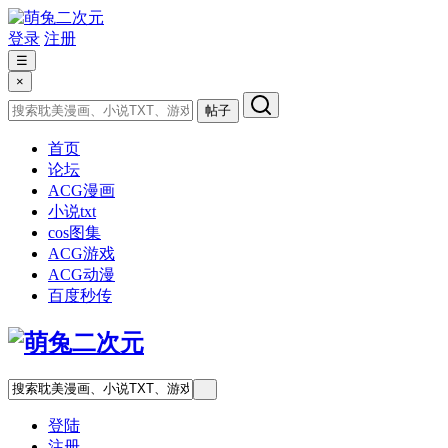
登录
注册
☰
×
帖子
首页
论坛
ACG漫画
小说txt
cos图集
ACG游戏
ACG动漫
百度秒传
登陆
注册