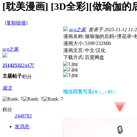
[耽美漫画]
[3D全彩][做瑜伽的后
[复制链接]
acg之家
发表于 2025-11-12 11:2
漫画名称:
做瑜伽的后妈+湮花录+校
漫画大小:
539P/232MB
acg之家
漫画文言:
中文/汉化
下载方式:
百度网盘
2514
2532
244万
主题
帖子
积分
版主
地址回复可见O(∩_∩)O：
积分
2448782
发消息