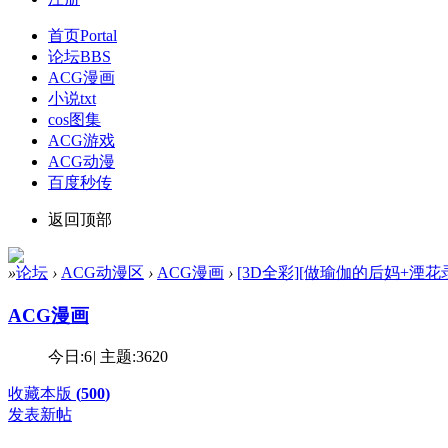
首页
Portal
论坛
BBS
ACG漫画
小说txt
cos图集
ACG游戏
ACG动漫
百度秒传
返回顶部
»
论坛
›
ACG动漫区
›
ACG漫画
›
[3D全彩][做瑜伽的后妈+湮花录+校
ACG漫画
今日:
6
|
主题:
3620
收藏本版
(
500
)
发表新帖