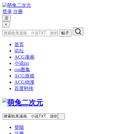
登录
注册
☰
×
帖子
首页
论坛
ACG漫画
小说txt
cos图集
ACG游戏
ACG动漫
百度秒传
登陆
注册