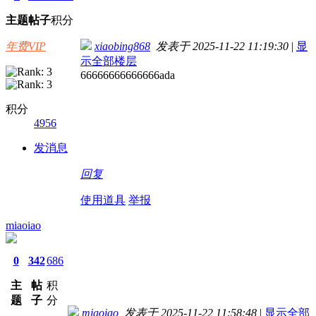
主题
帖子
积分
年费VIP
xiaobing868
发表于 2025-11-22 11:19:30
|
显
示全部楼层
66666666666666ada
积分
4956
发消息
回复
使用道具
举报
miaoiao
0
342
686
主
帖
积
题
子
分
miaoiao
发表于 2025-11-22 11:58:48
|
显示全部