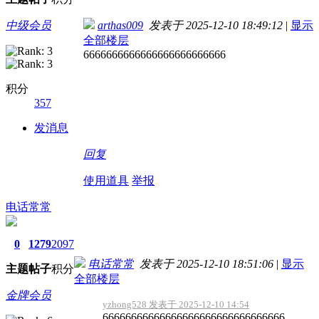
中级会员
arthas009
发表于 2025-12-10 18:49:12
|
显示
全部楼层
6666666666666666666666666
积分
357
发消息
回复
使用道具
举报
电话常常
0
1279
2097
电话常常
发表于 2025-12-10 18:51:06
|
显示
主题
帖子
积分
全部楼层
金牌会员
yzhong528 发表于 2025-12-10 14:54
66666666666666666666666666666666