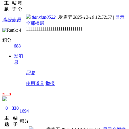
主
帖
积
题
子
分
tianxian0522
发表于 2025-12-10 12:52:57
|
显示
高级会员
全部楼层
1111111111111111111111111111
积分
688
发消
息
回复
使用道具
举报
zuao
0
330
1694
主
帖
积分
题
子