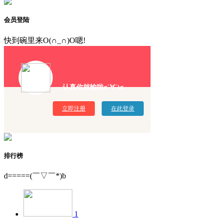
会员登陆
快到碗里来O(∩_∩)O嗯!
认真你就输啦σ`∀´)σ
立即注册
在此登录
排行榜
d=====(￣▽￣*)b
1