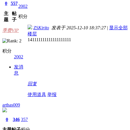
0
557
2002
主
帖
积分
题
子
ZSKirito
发表于 2025-12-10 18:37:27
|
显示全部
季费VIP
楼层
141111111111111111111
积分
2002
发消
息
回复
使用道具
举报
arthas009
0
346
357
主题
帖子
积分