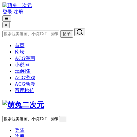
登录
注册
☰
×
帖子
首页
论坛
ACG漫画
小说txt
cos图集
ACG游戏
ACG动漫
百度秒传
登陆
注册