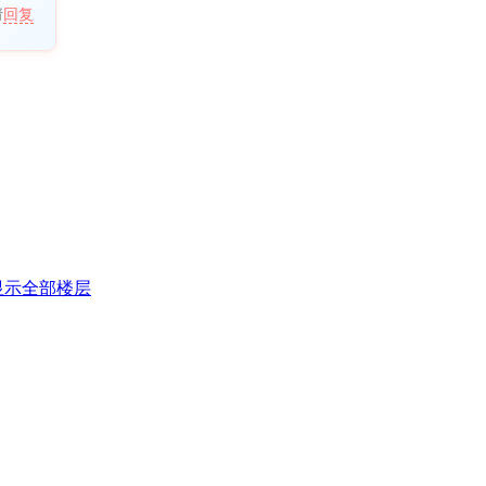
请
回复
显示全部楼层