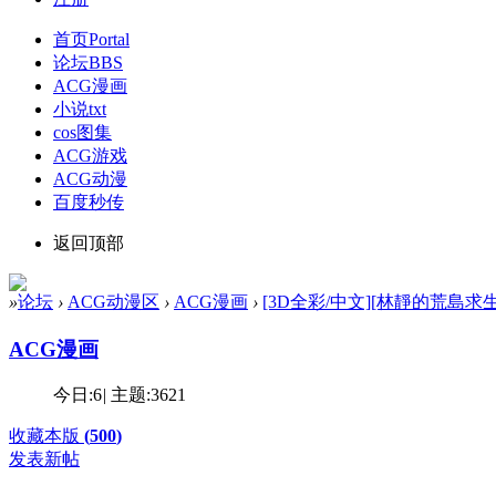
首页
Portal
论坛
BBS
ACG漫画
小说txt
cos图集
ACG游戏
ACG动漫
百度秒传
返回顶部
»
论坛
›
ACG动漫区
›
ACG漫画
›
[3D全彩/中文][林靜的荒島求生 01-0
ACG漫画
今日:
6
|
主题:
3621
收藏本版
(
500
)
发表新帖