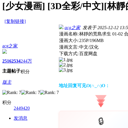
[少女漫画]
[3D全彩/中文][林靜的
[复制链接]
acg之家
发表于 2025-12-12 13:5
漫画名称:
林靜的荒島求生 01-02 
漫画大小:
235P/196MB
acg之家
漫画文言:
中文/汉化
下载方式:
百度网盘
2516
2534
244万
主题
帖子
积分
版主
地址回复可见O(∩_∩)O：
积分
2449420
发消息