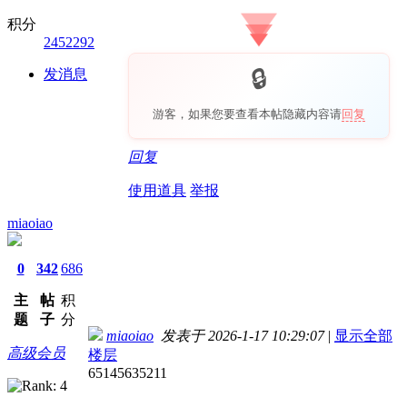
积分
2452292
发消息
游客，如果您要查看本帖隐藏内容请
回复
回复
使用道具
举报
miaoiao
0
342
686
主
帖
积
题
子
分
miaoiao
发表于 2026-1-17 10:29:07
|
显示全部
高级会员
楼层
65145635211