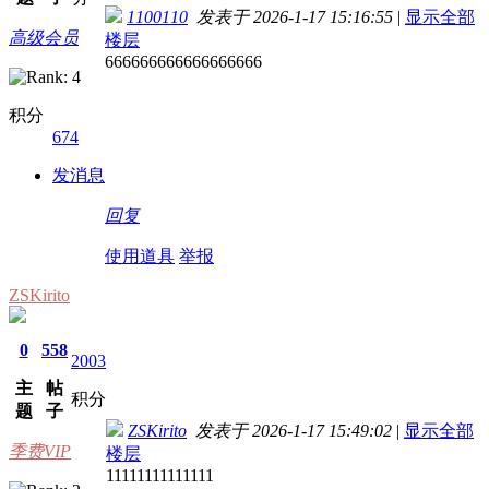
1100110
发表于 2026-1-17 15:16:55
|
显示全部
高级会员
楼层
666666666666666666
积分
674
发消息
回复
使用道具
举报
ZSKirito
0
558
2003
主
帖
积分
题
子
ZSKirito
发表于 2026-1-17 15:49:02
|
显示全部
季费VIP
楼层
11111111111111