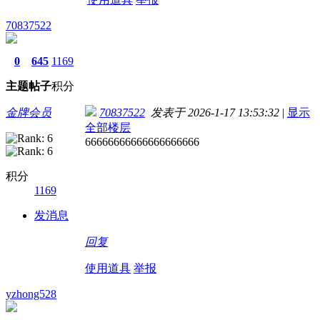
70837522
0
645
1169
主题
帖子
积分
金牌会员
70837522
发表于 2026-1-17 13:53:32
|
显示
全部楼层
66666666666666666666
积分
1169
发消息
回复
使用道具
举报
yzhong528