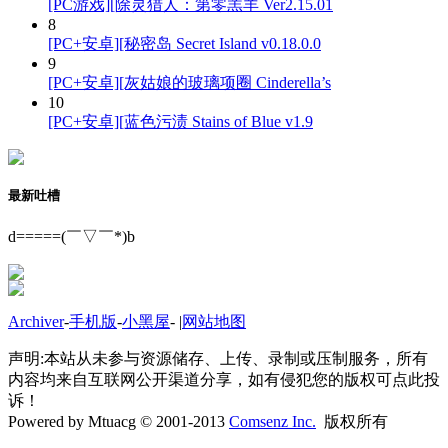
[PC游戏][除灵猎人：第零羔羊 Ver2.15.01
8
[PC+安卓][秘密岛 Secret Island v0.18.0.0
9
[PC+安卓][灰姑娘的玻璃项圈 Cinderella’s
10
[PC+安卓][蓝色污渍 Stains of Blue v1.9
最新吐槽
d=====(￣▽￣*)b
Archiver
-
手机版
-
小黑屋
-
|
网站地图
声明:本站从未参与资源储存、上传、录制或压制服务，所有
内容均来自互联网公开渠道分享，如有侵犯您的版权可点此投
诉！
Powered by Mtuacg © 2001-2013
Comsenz Inc.
版权所有