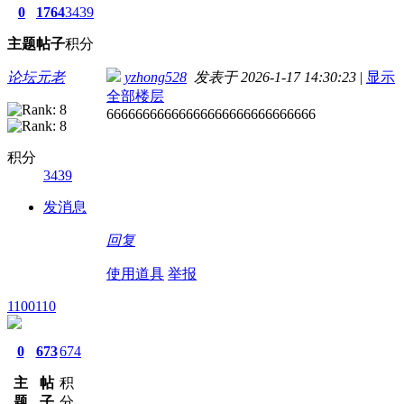
0
1764
3439
主题
帖子
积分
论坛元老
yzhong528
发表于 2026-1-17 14:30:23
|
显示
全部楼层
66666666666666666666666666666
积分
3439
发消息
回复
使用道具
举报
1100110
0
673
674
主
帖
积
题
子
分