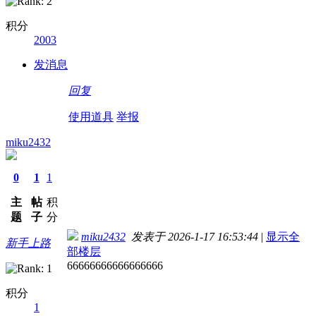
积分
2003
发消息
回复
使用道具
举报
miku2432
0
1
1
主
帖
积
题
子
分
miku2432
发表于 2026-1-17 16:53:44
|
显示全
新手上路
部楼层
66666666666666666
积分
1