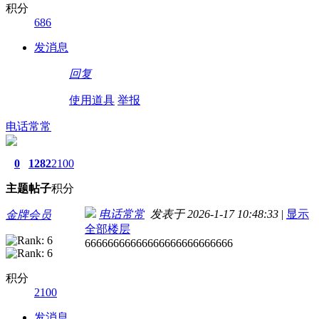
积分
686
发消息
回复
使用道具
举报
电话常常
0
1282
2100
主题
帖子
积分
电话常常
发表于 2026-1-17 10:48:33
|
显示
金牌会员
全部楼层
66666666666666666666666666
积分
2100
发消息