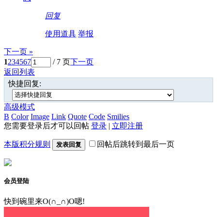
回复
使用道具
举报
下一页 »
1
2
3
4
5
6
7
/ 7 页
下一页
返回列表
快捷回复:
高级模式
B
Color
Image
Link
Quote
Code
Smilies
您需要登录后才可以回帖
登录
|
立即注册
本版积分规则
回帖后跳转到最后一页
发表回复
会员登陆
快到碗里来O(∩_∩)O嗯!