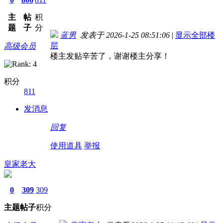
主
帖
积
题
子
分
蓝男
发表于 2026-1-25 08:51:06
|
显示全部楼
层
高级会员
楼主发贴辛苦了，谢谢楼主分享！
积分
811
发消息
回复
使用道具
举报
皇家老大
0
309
309
主题
帖子
积分