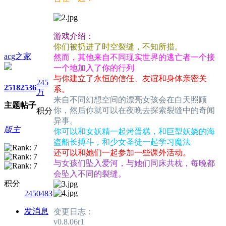
游戏介绍：
你们被扔进了时空裂缝，不知所措。
acg之家
然而，其他来自不同现实世界的逃亡者一个接
一个地加入了你的行列
与你建立了永恒的信任、友谊和身体亲密关
245
2518
2536
系。
万
来自不同幻想空间的漂亮女孩会在白天照顾
主题
帖子
你，然后你就可以在夜晚去探索裂缝中的奇闻
积分
异事。
版主
你可以和女妖精一起烤蛋糕，和巨型妖娆的海
盗船长搏斗，和少女圣徒一起学习魔法
还可以和她们一起参加一些课外活动。
与女孩们坠入爱河，与她们同床共枕，每晚都
会坠入不同的裂缝。
积分
2450483
发消息
变更日志：
v0.8.06r1