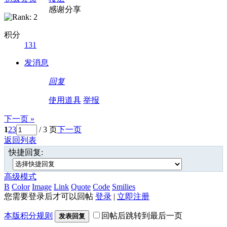
感谢分享
积分
131
发消息
回复
使用道具
举报
下一页 »
1
2
3
/ 3 页
下一页
返回列表
快捷回复:
高级模式
B
Color
Image
Link
Quote
Code
Smilies
您需要登录后才可以回帖
登录
|
立即注册
本版积分规则
回帖后跳转到最后一页
发表回复