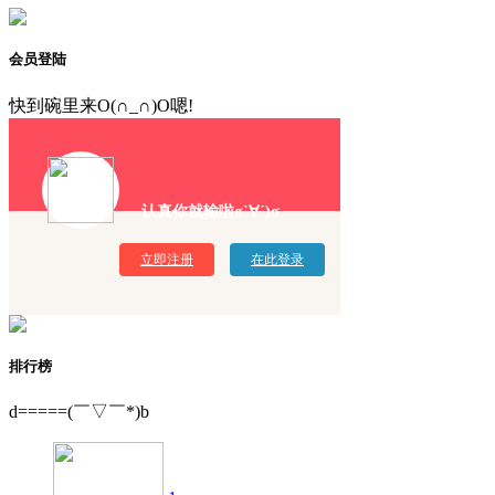
会员登陆
快到碗里来O(∩_∩)O嗯!
认真你就输啦σ`∀´)σ
立即注册
在此登录
排行榜
d=====(￣▽￣*)b