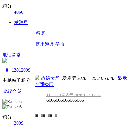
积分
4060
发消息
回复
使用道具
举报
电话常常
0
1281
2099
电话常常
发表于 2026-1-26 23:53:40
|
显示
主题
帖子
积分
全部楼层
金牌会员
1100110 发表于 2026-1-26 17:17
6666666666666666
ttttttttttttttttttt
积分
2099