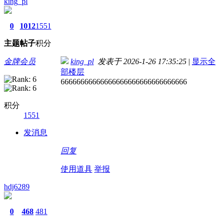
king_pl
0
1012
1551
主题
帖子
积分
金牌会员
king_pl
发表于 2026-1-26 17:35:25
|
显示全
部楼层
66666666666666666666666666666666
积分
1551
发消息
回复
使用道具
举报
hdj6289
0
468
481