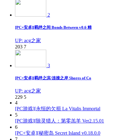
2
[PC+安卓][羁绊之间 Bonds Between v0.6 精
UP: acg之家
203
7
3
[PC+安卓][羁绊之滨/连接之岸 Shores of Co
UP: acg之家
229
5
4
[PC游戏][永恒的欠损 La Vitalis Immortal
5
[PC游戏][除灵猎人：第零羔羊 Ver2.15.01
6
[PC+安卓][秘密岛 Secret Island v0.18.0.0
7