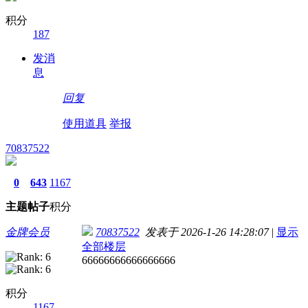
积分
187
发消
息
回复
使用道具
举报
70837522
0
643
1167
主题
帖子
积分
金牌会员
70837522
发表于 2026-1-26 14:28:07
|
显示
全部楼层
66666666666666666
积分
1167