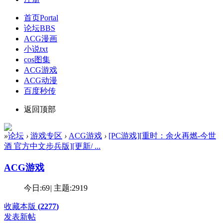
首页
Portal
论坛
BBS
ACG漫画
小说txt
cos图集
ACG游戏
ACG动漫
百度秒传
返回顶部
»
论坛
›
游戏专区
›
ACG游戏
›
[PC游戏][重时：余火再燃-今世
酒 官方中文步兵版][更新/ ...
ACG游戏
今日:
69
|
主题:
2919
收藏本版
(
2277
)
发表新帖