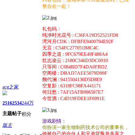
整合在一起！
礼包码：
纯净时光花号 : C36FA19D52521FD8
湾河月CDK : DFBFE9400794E92F
无言 : C54FC277051B8C4C
四季之道 : 9FC679EE49F488A4
壮志凌云 : 2180C346D3DC6910
只等闲 : C084BD7F4DA0FBD2
空阁楼 : DBAD7AEE5079D99F
阙代澜 : 9415504136D5D8E9
空复影 : 6318FC98FA441171
acg之家
何日愁 : 7AF15AFB996587E7
今世酒 : C4D19FDEE1F6991E
2516
2534
244万
主题
帖子
积分
游戏剧情：
版主
你扮演一家生物制药技术公司的董事长，
他被自己的合伙人和兄弟背叛并杀害之