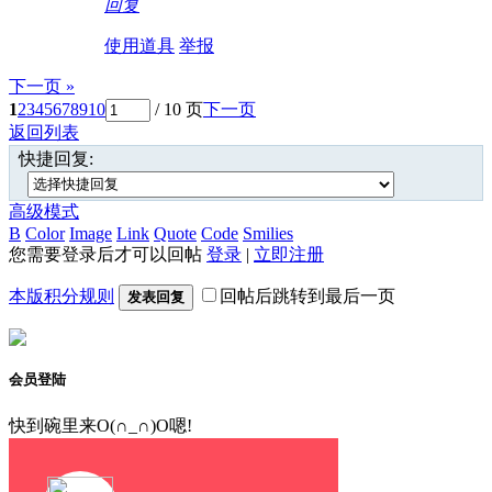
回复
使用道具
举报
下一页 »
1
2
3
4
5
6
7
8
9
10
/ 10 页
下一页
返回列表
快捷回复:
高级模式
B
Color
Image
Link
Quote
Code
Smilies
您需要登录后才可以回帖
登录
|
立即注册
本版积分规则
回帖后跳转到最后一页
发表回复
会员登陆
快到碗里来O(∩_∩)O嗯!