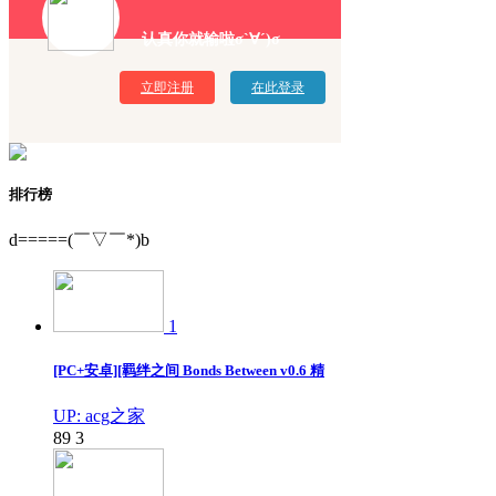
认真你就输啦σ`∀´)σ
立即注册
在此登录
排行榜
d=====(￣▽￣*)b
1
[PC+安卓][羁绊之间 Bonds Between v0.6 精
UP: acg之家
89
3