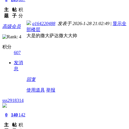
主
帖
积
题
子
分
q164220488
发表于 2026-1-28 21:02:49
|
显示全
高级会员
部楼层
大是的撒大萨达撒大大帅
积分
607
发消
息
回复
使用道具
举报
sss2918314
0
140
142
主
帖
积