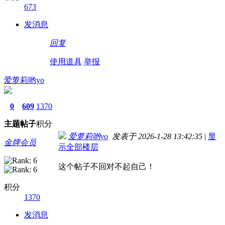
673
发消息
回复
使用道具
举报
爱萝莉哟yo
0
609
1370
主题
帖子
积分
爱萝莉哟yo
发表于 2026-1-28 13:42:35
|
显
金牌会员
示全部楼层
这个帖子不回对不起自己！
积分
1370
发消息