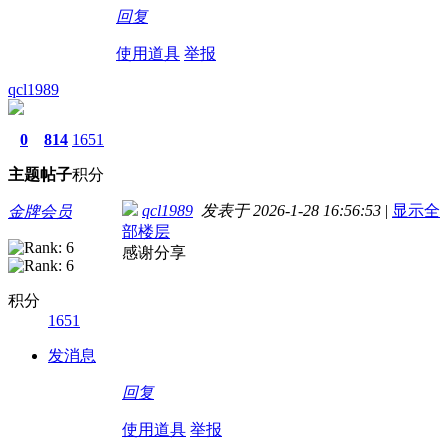
回复
使用道具
举报
qcl1989
0
814
1651
主题
帖子
积分
qcl1989
发表于 2026-1-28 16:56:53
|
显示全
金牌会员
部楼层
感谢分享
积分
1651
发消息
回复
使用道具
举报