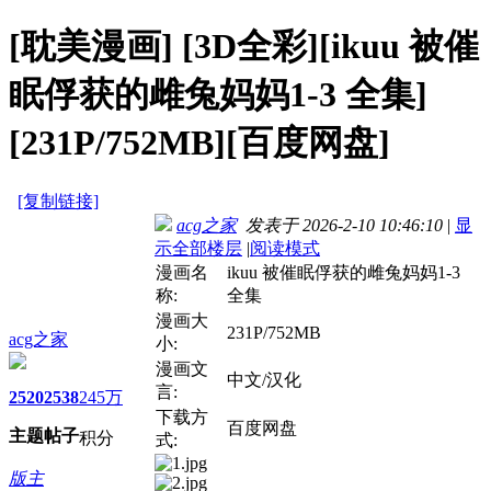
[耽美漫画]
[3D全彩][ikuu 被催
眠俘获的雌兔妈妈1-3 全集]
[231P/752MB][百度网盘]
[复制链接]
acg之家
发表于 2026-2-10 10:46:10
|
显
示全部楼层
|
阅读模式
漫画名
ikuu 被催眠俘获的雌兔妈妈1-3
称:
全集
漫画大
231P/752MB
acg之家
小:
漫画文
中文/汉化
言:
2520
2538
245万
下载方
百度网盘
主题
帖子
积分
式:
版主