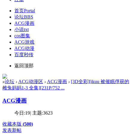
首页
Portal
论坛
BBS
ACG漫画
小说txt
cos图集
ACG游戏
ACG动漫
百度秒传
返回顶部
»
论坛
›
ACG动漫区
›
ACG漫画
›
[3D全彩][ikuu 被催眠俘获的
雌兔妈妈1-3 全集][231P/752 ...
ACG漫画
今日:
19
|
主题:
3623
收藏本版
(
500
)
发表新帖