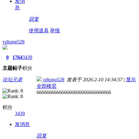
发消
息
回复
使用道具
举报
yzhong528
0
1764
3439
主题
帖子
积分
论坛元老
yzhong528
发表于 2026-2-10 14:34:57
|
显示
全部楼层
666666666666666666666666666666
积分
3439
发消息
回复