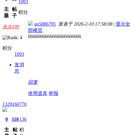
1093
主
帖
积分
题
子
qq5886795
发表于 2026-2-10 17:58:08
|
显示全
永久VIP
部楼层
6666666666666666666666
积分
1093
发消
息
回复
使用道具
举报
1329160770
0
118
136
主
帖
积