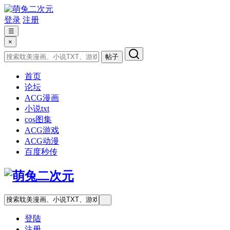
登录
注册
☰
×
帖子
首页
论坛
ACG漫画
小说txt
cos图集
ACG游戏
ACG动漫
百度秒传
登陆
注册