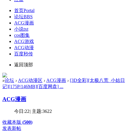
首页
Portal
论坛
BBS
ACG漫画
小说txt
cos图集
ACG游戏
ACG动漫
百度秒传
返回顶部
»
论坛
›
ACG动漫区
›
ACG漫画
›
[3D全彩][太极八荒_小姑日
记][175P/146MB][百度网盘] ...
ACG漫画
今日:
22
|
主题:
3622
收藏本版
(
500
)
发表新帖