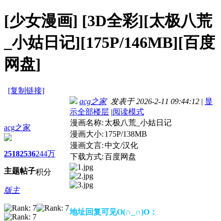
[少女漫画]
[3D全彩][太极八荒
_小姑日记][175P/146MB][百度
网盘]
[复制链接]
acg之家
发表于 2026-2-11 09:44:12
|
显
示全部楼层
|
阅读模式
漫画名称:
太极八荒_小姑日记
acg之家
漫画大小:
175P/138MB
漫画文言:
中文/汉化
2518
2536
244万
下载方式:
百度网盘
主题
帖子
积分
版主
地址回复可见O(∩_∩)O：