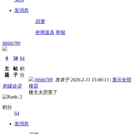
发消息
回复
使用道具
举报
jhhhh789
0
38
64
主
帖
积
题
子
分
jhhhh789
发表于 2026-2-11 15:06:11
|
显示全部
初级会员
楼层
楼主太厉害了
积分
64
发消息