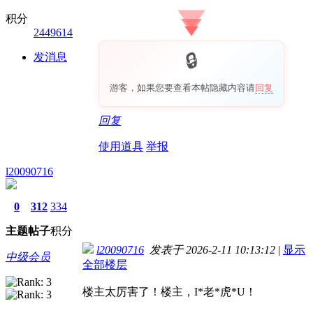
积分
2449614
发消息
游客，如果您要查看本帖隐藏内容请
回复
回复
使用道具
举报
l20090716
0
312
334
主题
帖子
积分
l20090716
发表于 2026-2-11 10:13:12
|
显示
中级会员
全部楼层
楼主太厉害了！楼主，I*老*虎*U！