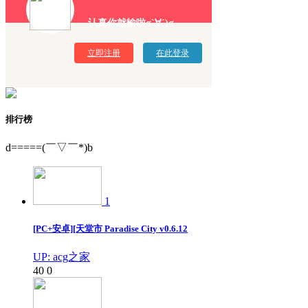
认真你就输啦σ`∀´)σ
立即注册
在此登录
排行榜
d=====(￣▽￣*)b
1
[PC+安卓][天堂市 Paradise City v0.6.12
UP: acg之家
40
0