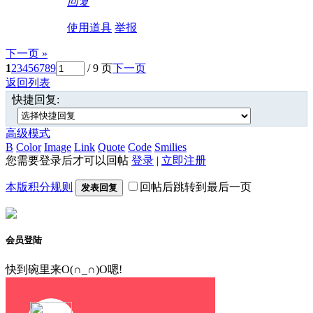
回复
使用道具
举报
下一页 »
1
2
3
4
5
6
7
8
9
/ 9 页
下一页
返回列表
快捷回复:
高级模式
B
Color
Image
Link
Quote
Code
Smilies
您需要登录后才可以回帖
登录
|
立即注册
本版积分规则
回帖后跳转到最后一页
发表回复
会员登陆
快到碗里来O(∩_∩)O嗯!