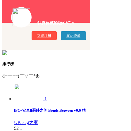
认真你就输啦σ`∀´)σ
立即注册
在此登录
排行榜
d=====(￣▽￣*)b
1
[PC+安卓][羁绊之间 Bonds Between v0.6 精
UP: acg之家
52
1