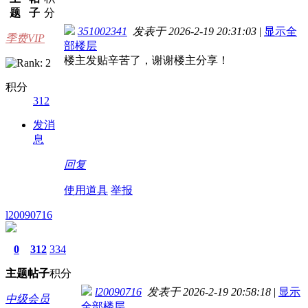
题
子
分
351002341
发表于 2026-2-19 20:31:03
|
显示全
季费VIP
部楼层
楼主发贴辛苦了，谢谢楼主分享！
积分
312
发消
息
回复
使用道具
举报
l20090716
0
312
334
主题
帖子
积分
l20090716
发表于 2026-2-19 20:58:18
|
显示
中级会员
全部楼层