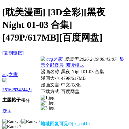
[耽美漫画]
[3D全彩][黑夜
Night 01-03 合集]
[479P/617MB][百度网盘]
[复制链接]
acg之家
发表于 2026-2-19 09:43:07
|
显
示全部楼层
|
阅读模式
漫画名称:
黑夜 Night 01-03 合集
acg之家
漫画大小:
479P/617MB
漫画文言:
中文/汉化
2516
2534
244万
下载方式:
百度网盘
主题
帖子
积分
版主
地址回复可见O(∩_∩)O：