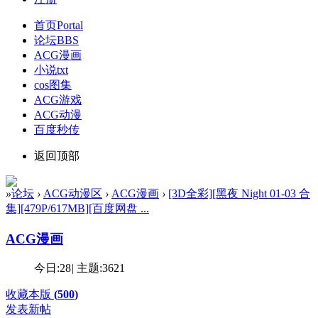
首页
Portal
论坛
BBS
ACG漫画
小说txt
cos图集
ACG游戏
ACG动漫
百度秒传
返回顶部
»
论坛
›
ACG动漫区
›
ACG漫画
›
[3D全彩][黑夜 Night 01-03 合
集][479P/617MB][百度网盘 ...
ACG漫画
今日:
28
|
主题:
3621
收藏本版
(
500
)
发表新帖