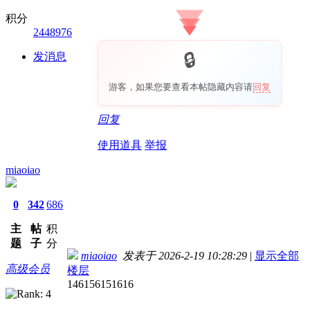
积分
2448976
发消息
游客，如果您要查看本帖隐藏内容请
回复
回复
使用道具
举报
miaoiao
0
342
686
主
帖
积
题
子
分
miaoiao
发表于 2026-2-19 10:28:29
|
显示全部
高级会员
楼层
146156151616