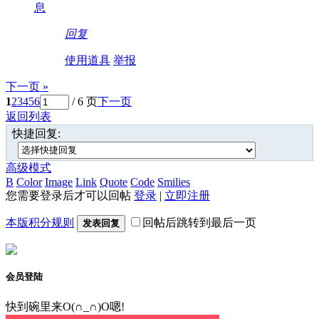
息
回复
使用道具
举报
下一页 »
1
2
3
4
5
6
/ 6 页
下一页
返回列表
快捷回复:
高级模式
B
Color
Image
Link
Quote
Code
Smilies
您需要登录后才可以回帖
登录
|
立即注册
本版积分规则
回帖后跳转到最后一页
发表回复
会员登陆
快到碗里来O(∩_∩)O嗯!