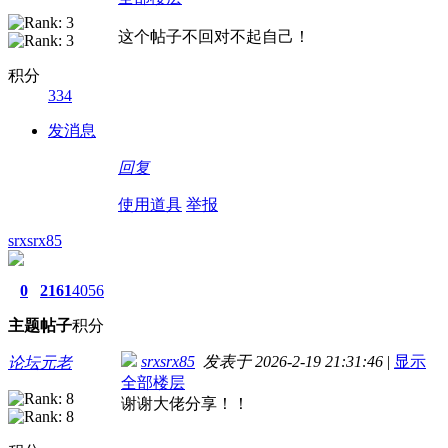
这个帖子不回对不起自己！
积分
334
发消息
回复
使用道具
举报
srxsrx85
0
2161
4056
主题
帖子
积分
srxsrx85
发表于 2026-2-19 21:31:46
|
显示
论坛元老
全部楼层
谢谢大佬分享！！