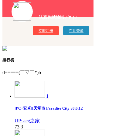
认真你就输啦σ`∀´)σ
立即注册
在此登录
排行榜
d=====(￣▽￣*)b
1
[PC+安卓][天堂市 Paradise City v0.6.12
UP: acg之家
73
3