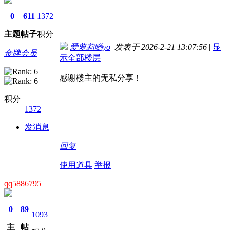
0
611
1372
主题
帖子
积分
爱萝莉哟yo
发表于 2026-2-21 13:07:56
|
显
金牌会员
示全部楼层
感谢楼主的无私分享！
积分
1372
发消息
回复
使用道具
举报
qq5886795
0
89
1093
主
帖