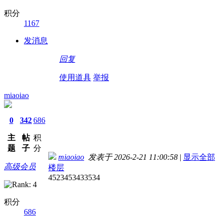
积分
1167
发消息
回复
使用道具
举报
miaoiao
0
342
686
主
帖
积
题
子
分
miaoiao
发表于 2026-2-21 11:00:58
|
显示全部
高级会员
楼层
4523453433534
积分
686