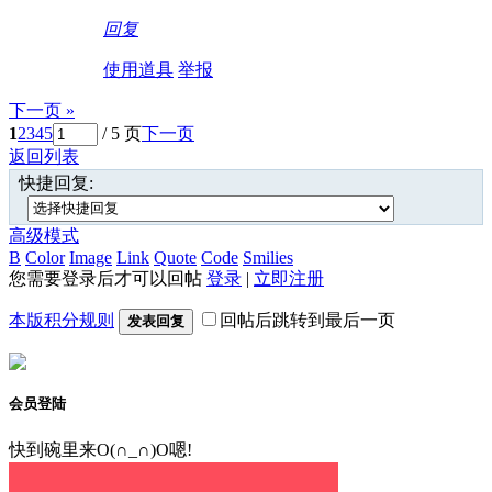
回复
使用道具
举报
下一页 »
1
2
3
4
5
/ 5 页
下一页
返回列表
快捷回复:
高级模式
B
Color
Image
Link
Quote
Code
Smilies
您需要登录后才可以回帖
登录
|
立即注册
本版积分规则
回帖后跳转到最后一页
发表回复
会员登陆
快到碗里来O(∩_∩)O嗯!