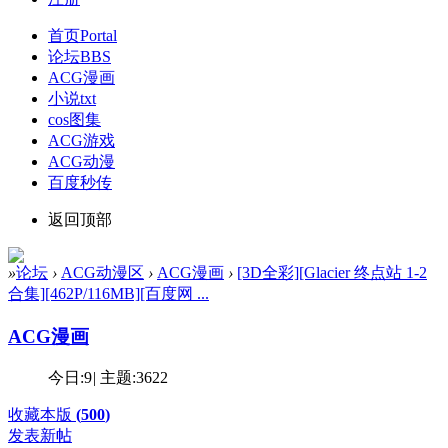
首页
Portal
论坛
BBS
ACG漫画
小说txt
cos图集
ACG游戏
ACG动漫
百度秒传
返回顶部
»
论坛
›
ACG动漫区
›
ACG漫画
›
[3D全彩][Glacier 终点站 1-2
合集][462P/116MB][百度网 ...
ACG漫画
今日:
9
|
主题:
3622
收藏本版
(
500
)
发表新帖