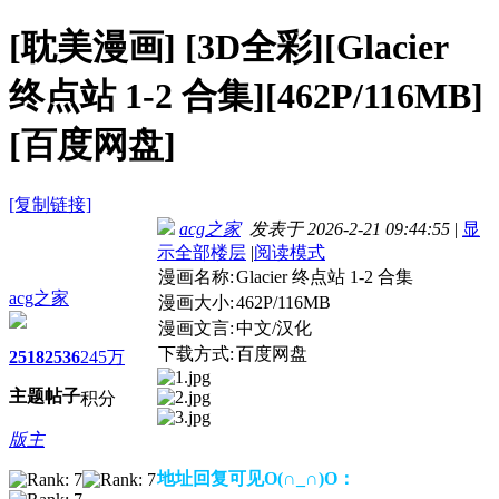
[耽美漫画]
[3D全彩][Glacier
终点站 1-2 合集][462P/116MB]
[百度网盘]
[复制链接]
acg之家
发表于 2026-2-21 09:44:55
|
显
示全部楼层
|
阅读模式
漫画名称:
Glacier 终点站 1-2 合集
acg之家
漫画大小:
462P/116MB
漫画文言:
中文/汉化
下载方式:
百度网盘
2518
2536
245万
主题
帖子
积分
版主
地址回复可见O(∩_∩)O：