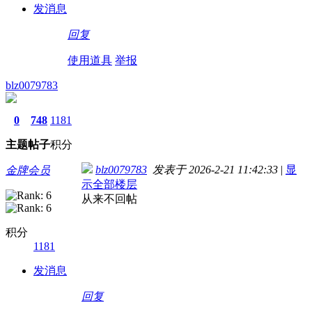
发消息
回复
使用道具
举报
blz0079783
0
748
1181
主题
帖子
积分
blz0079783
发表于 2026-2-21 11:42:33
|
显
金牌会员
示全部楼层
从来不回帖
积分
1181
发消息
回复