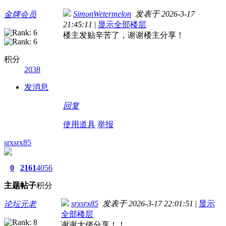
SimonWetermelon
发表于 2026-3-17
金牌会员
21:45:11
|
显示全部楼层
楼主发贴辛苦了，谢谢楼主分享！
积分
2038
发消息
回复
使用道具
举报
srxsrx85
0
2161
4056
主题
帖子
积分
srxsrx85
发表于 2026-3-17 22:01:51
|
显示
论坛元老
全部楼层
谢谢大佬分享！！