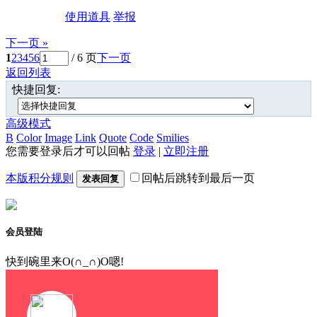
使用道具
举报
下一页 »
1
2
3
4
5
6
/ 6 页
下一页
返回列表
快捷回复:
高级模式
B
Color
Image
Link
Quote
Code
Smilies
您需要登录后才可以回帖
登录
|
立即注册
本版积分规则
回帖后跳转到最后一页
发表回复
会员登陆
快到碗里来O(∩_∩)O嗯!