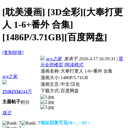
[耽美漫画]
[3D全彩][大奉打更
人 1-6+番外 合集]
[1486P/3.71GB][百度网盘]
[复制链接]
acg之家
发表于 2026-3-17 16:59:31
|
显
示全部楼层
|
阅读模式
漫画名称:
大奉打更人 1-6+番外 合集
acg之家
漫画大小:
1486P/3.71GB
漫画文言:
中文/汉化
下载方式:
百度网盘
2516
2534
244万
主题
帖子
积分
版主
地址回复可见O(∩_∩)O：