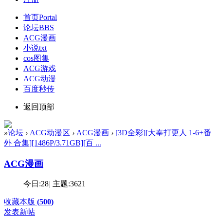
首页
Portal
论坛
BBS
ACG漫画
小说txt
cos图集
ACG游戏
ACG动漫
百度秒传
返回顶部
»
论坛
›
ACG动漫区
›
ACG漫画
›
[3D全彩][大奉打更人 1-6+番
外 合集][1486P/3.71GB][百 ...
ACG漫画
今日:
28
|
主题:
3621
收藏本版
(
500
)
发表新帖