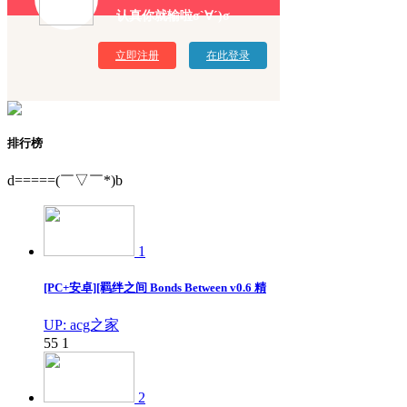
认真你就输啦σ`∀´)σ
立即注册
在此登录
排行榜
d=====(￣▽￣*)b
1
[PC+安卓][羁绊之间 Bonds Between v0.6 精
UP: acg之家
55
1
2