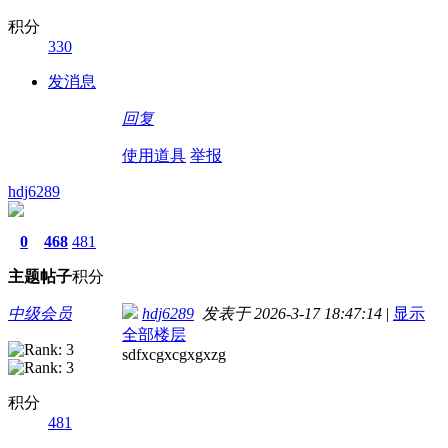
积分
330
发消息
回复
使用道具
举报
hdj6289
0
468
481
主题
帖子
积分
中级会员
hdj6289
发表于 2026-3-17 18:47:14
|
显示
全部楼层
sdfxcgxcgxgxzg
积分
481