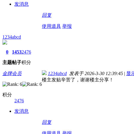
发消息
回复
使用道具
举报
1234abcd
0
1453
2476
主题
帖子
积分
金牌会员
1234abcd
发表于 2026-3-30 12:39:45
|
显
楼主发贴辛苦了，谢谢楼主分享！
积分
2476
发消息
回复
使用道具
举报