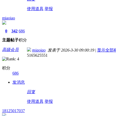
使用道具
举报
miaoiao
0
342
686
主题
帖子
积分
高级会员
miaoiao
发表于 2026-3-30 09:00:19
|
显示全部
5165625551
积分
686
发消息
回复
使用道具
举报
18125017037