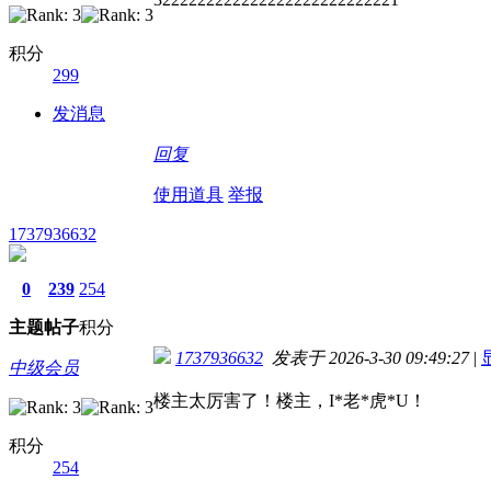
积分
299
发消息
回复
使用道具
举报
1737936632
0
239
254
主题
帖子
积分
1737936632
发表于 2026-3-30 09:49:27
|
中级会员
楼主太厉害了！楼主，I*老*虎*U！
积分
254