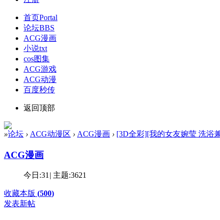
首页
Portal
论坛
BBS
ACG漫画
小说txt
cos图集
ACG游戏
ACG动漫
百度秒传
返回顶部
»
论坛
›
ACG动漫区
›
ACG漫画
›
[3D全彩][我的女友婉莹 洗浴兼职篇 
ACG漫画
今日:
31
|
主题:
3621
收藏本版
(
500
)
发表新帖