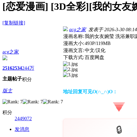
[恋爱漫画]
[3D全彩][我的女友婉莹
[复制链接]
acg之家
发表于 2026-3-30 08:14
漫画名称:
我的女友婉莹 洗浴兼职篇 0
漫画大小:
493P/119MB
漫画文言:
中文/汉化
acg之家
下载方式:
百度网盘
2516
2534
244万
主题
帖子
积分
版主
地址回复可见O(∩_∩)O：
积分
2449072
发消息