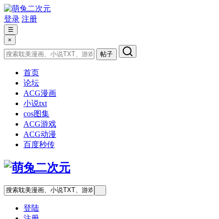
登录
注册
☰
×
帖子
首页
论坛
ACG漫画
小说txt
cos图集
ACG游戏
ACG动漫
百度秒传
登陆
注册