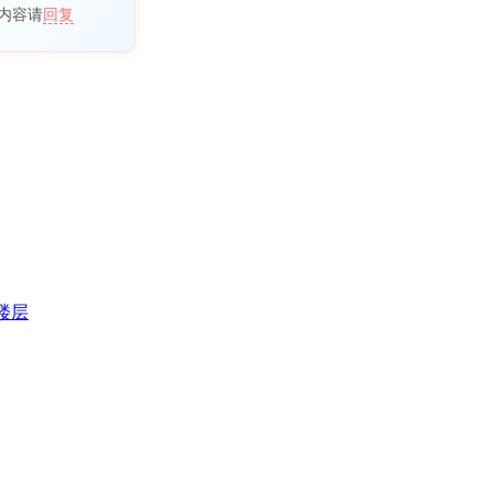
内容请
回复
楼层