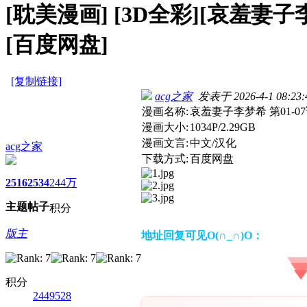
[耽美漫画]
[3D全彩][哀羞妻子李梦
[百度网盘]
[复制链接]
acg之家
发表于 2026-4-1 08:23:
漫画名称:
哀羞妻子李梦希 第01-07
漫画大小:
1034P/2.29GB
漫画文言:
中文/汉化
acg之家
下载方式:
百度网盘
2516
2534
244万
主题
帖子
积分
版主
地址回复可见O(∩_∩)O：
积分
2449528