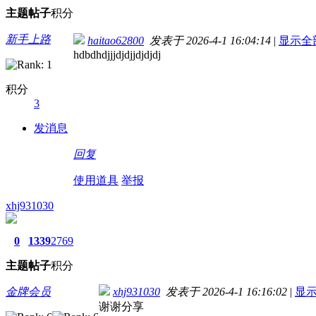
主题
帖子
积分
新手上路
haitao62800
发表于 2026-4-1 16:04:14
|
显示全
hdbdhdjjjdjdjjdjdjdj
积分
3
发消息
回复
使用道具
举报
xhj931030
0
1339
2769
主题
帖子
积分
金牌会员
xhj931030
发表于 2026-4-1 16:16:02
|
显
谢谢分享