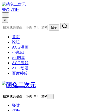
登录
注册
☰
×
帖子
首页
论坛
ACG漫画
小说txt
cos图集
ACG游戏
ACG动漫
百度秒传
登陆
注册