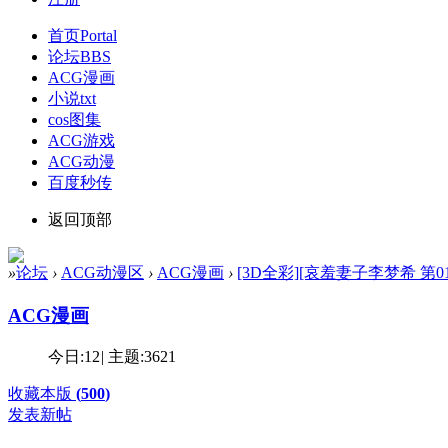
首页
Portal
论坛
BBS
ACG漫画
小说txt
cos图集
ACG游戏
ACG动漫
百度秒传
返回顶部
»
论坛
›
ACG动漫区
›
ACG漫画
›
[3D全彩][哀羞妻子李梦希 第01-
ACG漫画
今日:
12
|
主题:
3621
收藏本版
(
500
)
发表新帖