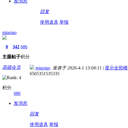
发消息
回复
使用道具
举报
miaoiao
0
342
686
主题
帖子
积分
高级会员
miaoiao
发表于 2026-4-1 13:04:11
|
显示全部楼
6565351535335
积分
686
发消息
回复
使用道具
举报