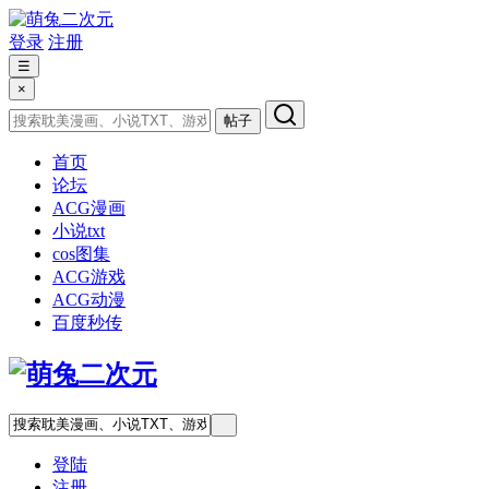
登录
注册
☰
×
帖子
首页
论坛
ACG漫画
小说txt
cos图集
ACG游戏
ACG动漫
百度秒传
登陆
注册