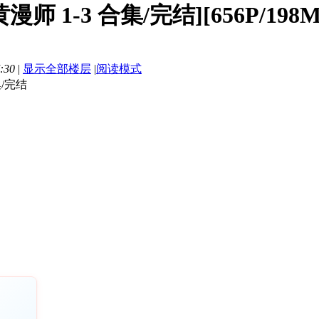
师 1-3 合集/完结][656P/198
:30
|
显示全部楼层
|
阅读模式
集/完结