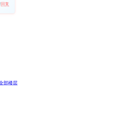
请
回复
全部楼层