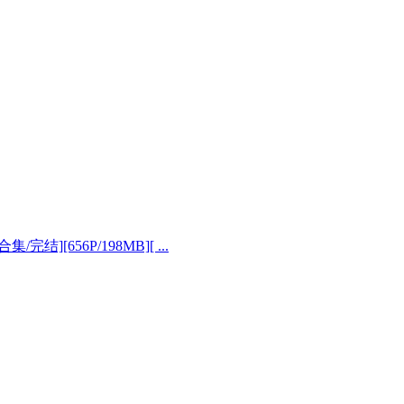
完结][656P/198MB][ ...