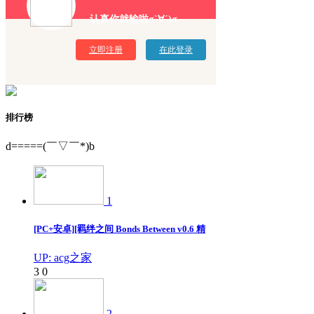
认真你就输啦σ`∀´)σ
立即注册
在此登录
排行榜
d=====(￣▽￣*)b
1
[PC+安卓][羁绊之间 Bonds Between v0.6 精
UP: acg之家
3
0
2