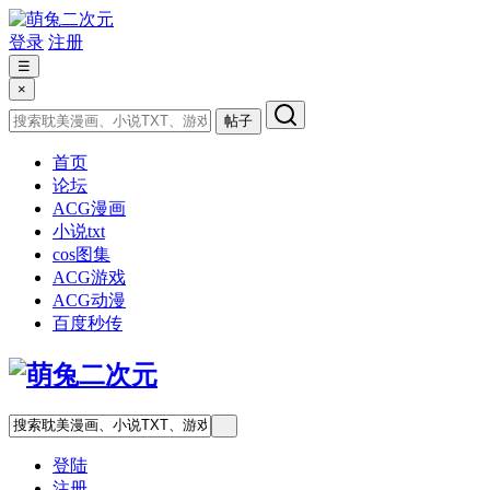
登录
注册
☰
×
帖子
首页
论坛
ACG漫画
小说txt
cos图集
ACG游戏
ACG动漫
百度秒传
登陆
注册