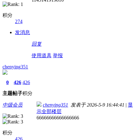
积分
274
发消息
回复
使用道具
举报
chenying351
0
426
426
主题
帖子
积分
中级会员
chenying351
发表于 2026-5-9 16:44:41
|
显
示全部楼层
66666666666666666
积分
426