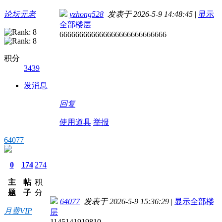
论坛元老
yzhong528
发表于 2026-5-9 14:48:45
|
显示
全部楼层
666666666666666666666666666
积分
3439
发消息
回复
使用道具
举报
64077
0
174
274
主
帖
积
题
子
分
64077
发表于 2026-5-9 15:36:29
|
显示全部楼
月费VIP
层
1145141919810