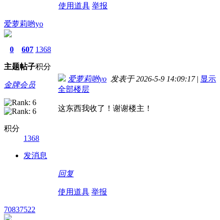
使用道具
举报
爱萝莉哟yo
0
607
1368
主题
帖子
积分
爱萝莉哟yo
发表于 2026-5-9 14:09:17
|
显示
金牌会员
全部楼层
这东西我收了！谢谢楼主！
积分
1368
发消息
回复
使用道具
举报
70837522