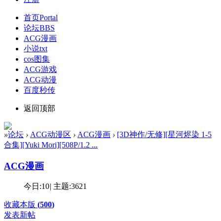
首页
Portal
论坛
BBS
ACG漫画
小说txt
cos图集
ACG游戏
ACG动漫
百度秒传
返回顶部
»
论坛
›
ACG动漫区
›
ACG漫画
›
[3D神作/无修][星河烬染 1-5
合集][Yuki Mori][508P/1.2 ...
ACG漫画
今日:
10
|
主题:
3621
收藏本版
(
500
)
发表新帖