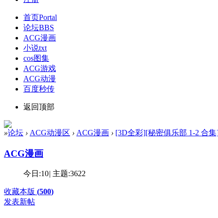
首页
Portal
论坛
BBS
ACG漫画
小说txt
cos图集
ACG游戏
ACG动漫
百度秒传
返回顶部
»
论坛
›
ACG动漫区
›
ACG漫画
›
[3D全彩][秘密俱乐部 1-2 合集][1
ACG漫画
今日:
10
|
主题:
3622
收藏本版
(
500
)
发表新帖