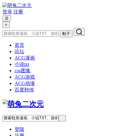
登录
注册
☰
×
帖子
首页
论坛
ACG漫画
小说txt
cos图集
ACG游戏
ACG动漫
百度秒传
登陆
注册