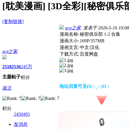
[耽美漫画]
[3D全彩][秘密俱乐部 
[复制链接]
acg之家
发表于 2026-5-16 10:08
漫画名称:
秘密俱乐部 1-2 合集
漫画大小:
169P/357MB
漫画文言:
中文/汉化
acg之家
下载方式:
百度网盘
2518
2536
245万
主题
帖子
积分
地址回复可见O(∩_∩)O：
版主
积分
2450495
发消息