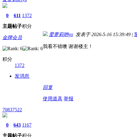
0
611
1372
主题
帖子
积分
爱萝莉哟yo
发表于 2026-5-16 15:39:49
|
金牌会员
我看不错噢 谢谢楼主！
积分
1372
发消息
回复
使用道具
举报
70837522
0
643
1167
主题
帖子
积分