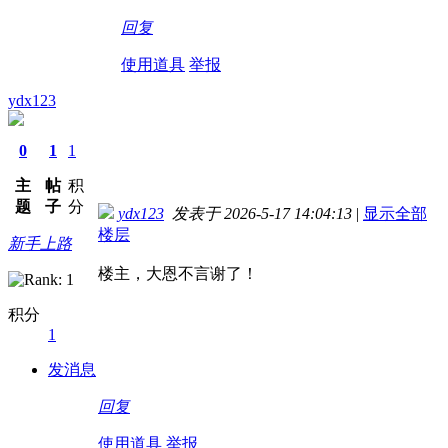
回复
使用道具
举报
ydx123
0
1
1
主
帖
积
题
子
分
ydx123
发表于 2026-5-17 14:04:13
|
显示全部
楼层
新手上路
楼主，大恩不言谢了！
积分
1
发消息
回复
使用道具
举报