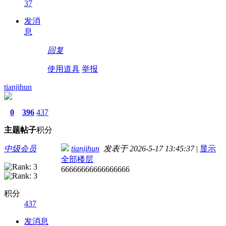
37
发消
息
回复
使用道具
举报
tianjihun
0
396
437
主题
帖子
积分
中级会员
tianjihun
发表于 2026-5-17 13:45:37
|
显示
全部楼层
66666666666666666
积分
437
发消息