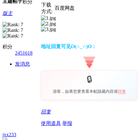
主题
帖子
积分
下载
百度网盘
方式:
版主
地址回复可见O(∩_∩)O：
积分
2451618
发消息
游客，如果您要查看本帖隐藏内容请
回复
回复
使用道具
举报
jxx233