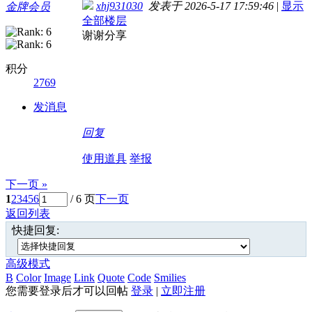
xhj931030
发表于 2026-5-17 17:59:46
|
显示
金牌会员
全部楼层
谢谢分享
积分
2769
发消息
回复
使用道具
举报
下一页 »
1
2
3
4
5
6
/ 6 页
下一页
返回列表
快捷回复:
高级模式
B
Color
Image
Link
Quote
Code
Smilies
您需要登录后才可以回帖
登录
|
立即注册