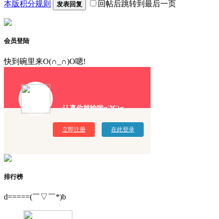
本版积分规则
回帖后跳转到最后一页
发表回复
会员登陆
快到碗里来O(∩_∩)O嗯!
认真你就输啦σ`∀´)σ
立即注册
在此登录
排行榜
d=====(￣▽￣*)b