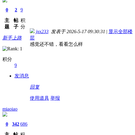
0
2
9
主
帖
积
题
子
分
jxx233
发表于 2026-5-17 09:30:31
|
显示全部楼
新手上路
层
感觉还不错，看看怎么样
积分
9
发消息
回复
使用道具
举报
miaoiao
0
342
686
主
帖
积