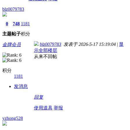
blz0079783
0
748
1181
主题
帖子
积分
blz0079783
发表于 2026-5-17 15:19:04
|
显
金牌会员
示全部楼层
从来不回帖
积分
1181
发消息
回复
使用道具
举报
yzhong528