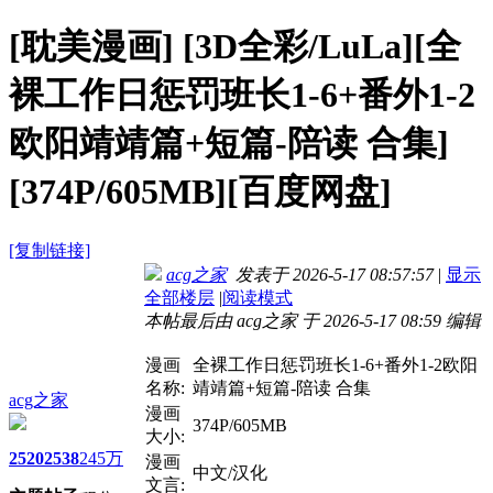
[耽美漫画]
[3D全彩/LuLa][全
裸工作日惩罚班长1-6+番外1-2
欧阳靖靖篇+短篇-陪读 合集]
[374P/605MB][百度网盘]
[复制链接]
acg之家
发表于 2026-5-17 08:57:57
|
显示
全部楼层
|
阅读模式
本帖最后由 acg之家 于 2026-5-17 08:59 编辑
漫画
全裸工作日惩罚班长1-6+番外1-2欧阳
名称:
靖靖篇+短篇-陪读 合集
acg之家
漫画
374P/605MB
大小:
2520
2538
245万
漫画
中文/汉化
文言: