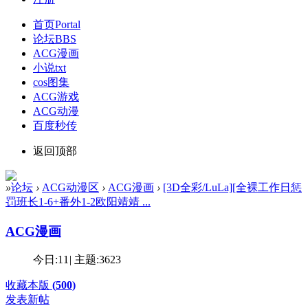
首页
Portal
论坛
BBS
ACG漫画
小说txt
cos图集
ACG游戏
ACG动漫
百度秒传
返回顶部
»
论坛
›
ACG动漫区
›
ACG漫画
›
[3D全彩/LuLa][全裸工作日惩
罚班长1-6+番外1-2欧阳靖靖 ...
ACG漫画
今日:
11
|
主题:
3623
收藏本版
(
500
)
发表新帖