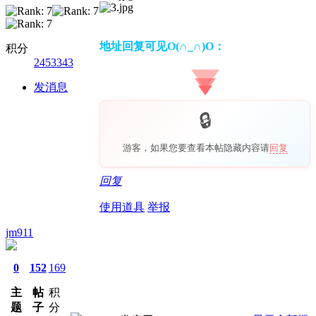
地址回复可见O(∩_∩)O：
积分
2453343
发消息
游客，如果您要查看本帖隐藏内容请
回复
回复
使用道具
举报
jm911
0
152
169
主
帖
积
题
子
分