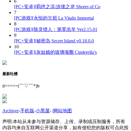
6
[PC+安卓][羁绊之滨/连接之岸 Shores of Co
7
[PC游戏][永恒的欠损 La Vitalis Immortal
8
[PC游戏][除灵猎人：第零羔羊 Ver2.15.01
9
[PC+安卓][秘密岛 Secret Island v0.18.0.0
10
[PC+安卓][灰姑娘的玻璃项圈 Cinderella’s
最新吐槽
d=====(￣▽￣*)b
Archiver
-
手机版
-
小黑屋
-
|
网站地图
声明:本站从未参与资源储存、上传、录制或压制服务，所有
内容均来自互联网公开渠道分享，如有侵犯您的版权可点此投