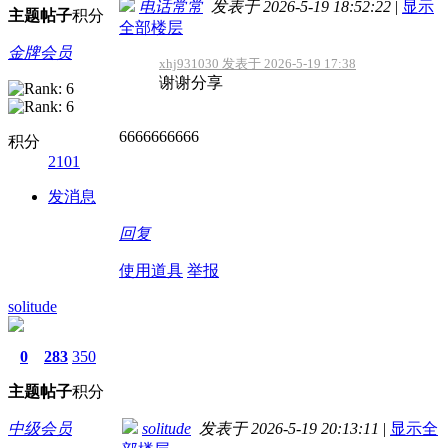
电话常常
发表于 2026-5-19 18:52:22
|
显示
主题
帖子
积分
全部楼层
金牌会员
xhj931030 发表于 2026-5-19 17:38
谢谢分享
6666666666
积分
2101
发消息
回复
使用道具
举报
solitude
0
283
350
主题
帖子
积分
中级会员
solitude
发表于 2026-5-19 20:13:11
|
显示全