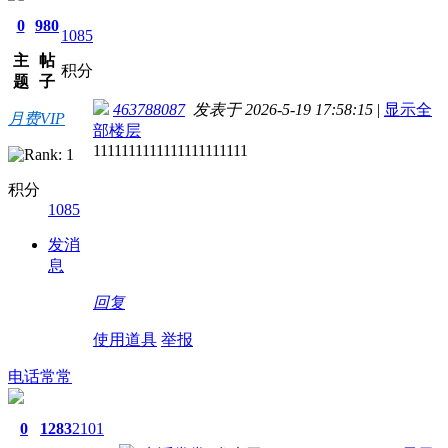
0
980
1085
主
帖
积分
题
子
463788087
发表于 2026-5-19 17:58:15
|
显示全
月费VIP
部楼层
1111111111111111111111
积分
1085
发消
息
回复
使用道具
举报
电话常常
0
1283
2101