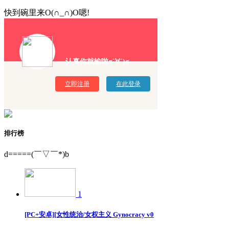
快到碗里来O(∩_∩)O嗯!
认真你就输啦σ`∀´)σ
立即注册
在此登录
排行榜
d=====(￣▽￣*)b
1
[PC+安卓][女性统治/女权主义 Gynocracy v0