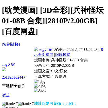
[耽美漫画]
[3D全彩][兵神怪坛
01-08B 合集][2810P/2.00GB]
[百度网盘]
[复制链接]
acg之家
发表于 2026-5-26 11:20:48
|
显
示全部楼层
|
阅读模式
漫画名称:
兵神怪坛 01-08B 合集
acg之家
漫画大小:
2810P/2.00GB
漫画文言:
中文/汉化
下载方式:
百度网盘
2518
2536
244万
主题
帖子
积分
版主
地址回复可见O(∩_∩)O：