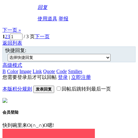
回复
使用道具
举报
下一页 »
1
2
3
/ 3 页
下一页
返回列表
快捷回复:
高级模式
B
Color
Image
Link
Quote
Code
Smilies
您需要登录后才可以回帖
登录
|
立即注册
本版积分规则
回帖后跳转到最后一页
发表回复
会员登陆
快到碗里来O(∩_∩)O嗯!