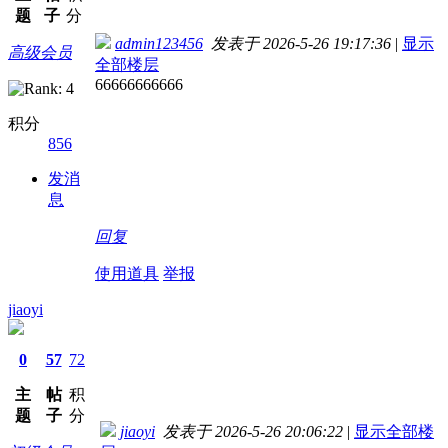
题
子
分
admin123456
发表于 2026-5-26 19:17:36
|
显示
高级会员
全部楼层
66666666666
积分
856
发消
息
回复
使用道具
举报
jiaoyi
0
57
72
主
帖
积
题
子
分
jiaoyi
发表于 2026-5-26 20:06:22
|
显示全部楼