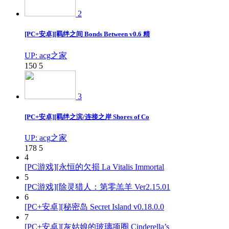
2
[PC+安卓][羁绊之间 Bonds Between v0.6 精
UP: acg之家
150
5
3
[PC+安卓][羁绊之滨/连接之岸 Shores of Co
UP: acg之家
178
5
4
[PC游戏][永恒的欠损 La Vitalis Immortal
5
[PC游戏][除灵猎人：第零羔羊 Ver2.15.01
6
[PC+安卓][秘密岛 Secret Island v0.18.0.0
7
[PC+安卓][灰姑娘的玻璃项圈 Cinderella’s