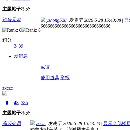
主题
帖子
积分
论坛元老
yzhong528
发表于 2026-5-28 15:43:08
|
显
666666666666666666666666666666
积分
3439
发消息
回复
使用道具
举报
zxczc
0
48
585
主题
帖子
积分
高级会员
zxczc
发表于 2026-5-28 15:43:43
|
显示全部楼
楼主发贴辛苦了，谢谢楼主分享！