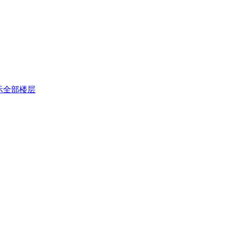
示全部楼层