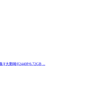
[大鹅呦][2440P/6.72GB ...