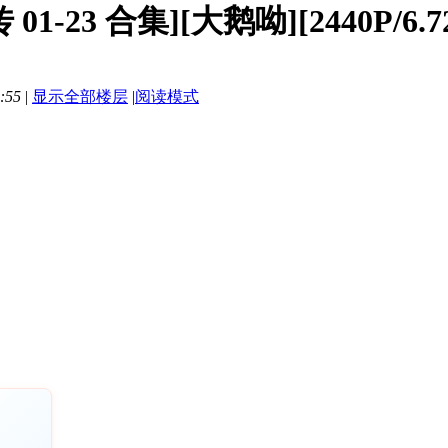
01-23 合集][大鹅呦][2440P/6.
:55
|
显示全部楼层
|
阅读模式