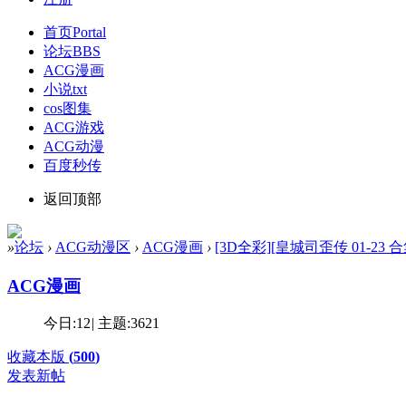
首页
Portal
论坛
BBS
ACG漫画
小说txt
cos图集
ACG游戏
ACG动漫
百度秒传
返回顶部
»
论坛
›
ACG动漫区
›
ACG漫画
›
[3D全彩][皇城司歪传 01-23 合集]
ACG漫画
今日:
12
|
主题:
3621
收藏本版
(
500
)
发表新帖