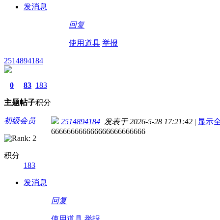
发消息
回复
使用道具
举报
2514894184
0
83
183
主题
帖子
积分
初级会员
2514894184
发表于 2026-5-28 17:21:42
|
显示
666666666666666666666666
积分
183
发消息
回复
使用道具
举报