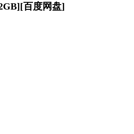
72GB][百度网盘]