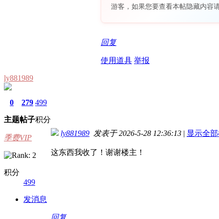
游客，如果您要查看本帖隐藏内容
回复
使用道具
举报
ly881989
0
279
499
主题
帖子
积分
ly881989
发表于 2026-5-28 12:36:13
|
显示全部
季费VIP
这东西我收了！谢谢楼主！
积分
499
发消息
回复