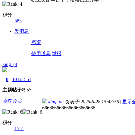
积分
585
发消息
回复
使用道具
举报
king_pl
0
1012
1551
主题
帖子
积分
金牌会员
king_pl
发表于 2026-5-28 15:43:55
|
显示
6666666666666666666666
积分
1551