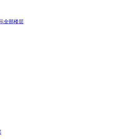
示全部楼层
层