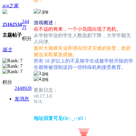
acg之家
244
游戏概述：
2516
2534
万
在不远的将来，一个小岛国出现了危机。
主题
帖子
从学校毕业的学生人数急剧下降，大学学额无
积分
人问津。
面对大规模失业和潜在经济灾难的前景，政府
版主
被迫采取紧急措施。
所有 18 岁以上的不及格学生或被学校开除的学
生都将被强制送回一些特殊机构接受教育。
积分
2448928
更新日志：
v0.17.3.0
发消息
N/A
地址回复可见O(∩_∩)O：