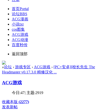
首页
Portal
论坛
BBS
ACG漫画
小说txt
cos图集
ACG游戏
ACG动漫
百度秒传
返回顶部
»
论坛
›
游戏专区
›
ACG游戏
›
[PC+安卓][校长先生 The
Headmaster v0.17.3.0 精修汉化 ...
ACG游戏
今日:
47
|
主题:
2919
收藏本版
(
2277
)
发表新帖