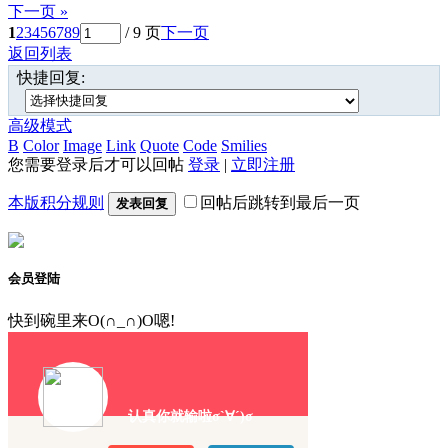
下一页 »
1
2
3
4
5
6
7
8
9
/ 9 页
下一页
返回列表
快捷回复:
高级模式
B
Color
Image
Link
Quote
Code
Smilies
您需要登录后才可以回帖
登录
|
立即注册
本版积分规则
回帖后跳转到最后一页
发表回复
会员登陆
快到碗里来O(∩_∩)O嗯!
认真你就输啦σ`∀´)σ