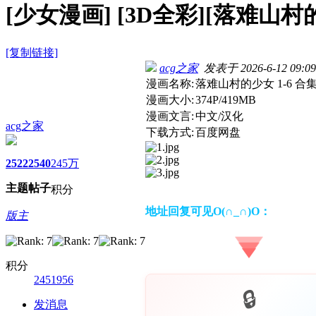
[少女漫画]
[3D全彩][落难山村的少
[复制链接]
acg之家
发表于 2026-6-12 09:09
漫画名称:
落难山村的少女 1-6 合
漫画大小:
374P/419MB
漫画文言:
中文/汉化
acg之家
下载方式:
百度网盘
2522
2540
245万
主题
帖子
积分
地址回复可见O(∩_∩)O：
版主
积分
2451956
发消息