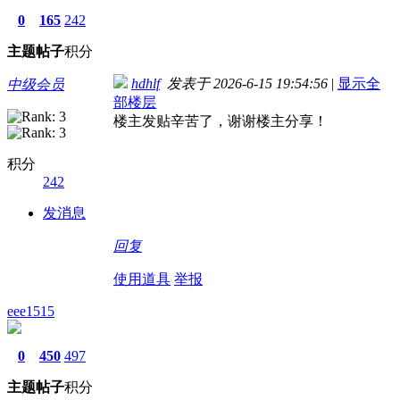
0
165
242
主题
帖子
积分
hdhlf
发表于 2026-6-15 19:54:56
|
显示全
中级会员
部楼层
楼主发贴辛苦了，谢谢楼主分享！
积分
242
发消息
回复
使用道具
举报
eee1515
0
450
497
主题
帖子
积分