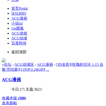
首页
Portal
论坛
BBS
ACG漫画
小说txt
cos图集
ACG游戏
ACG动漫
百度秒传
返回顶部
»
论坛
›
ACG动漫区
›
ACG漫画
›
[3D全彩][玫瑰的沉沦 1-15 合
集/完结篇][1191P/2.24GB][ ...
ACG漫画
今日:
17
|
主题:
3623
收藏本版
(
500
)
发表新帖