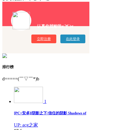
认真你就输啦σ`∀´)σ
立即注册
在此登录
排行榜
d=====(￣▽￣*)b
1
[PC+安卓][阴影之下/信任的阴影 Shadows of
UP: acg之家