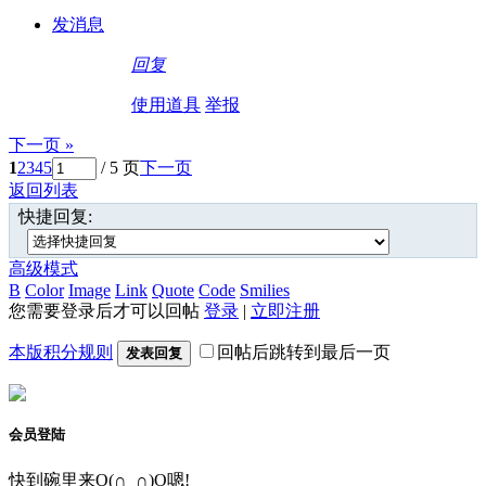
发消息
回复
使用道具
举报
下一页 »
1
2
3
4
5
/ 5 页
下一页
返回列表
快捷回复:
高级模式
B
Color
Image
Link
Quote
Code
Smilies
您需要登录后才可以回帖
登录
|
立即注册
本版积分规则
回帖后跳转到最后一页
发表回复
会员登陆
快到碗里来O(∩_∩)O嗯!