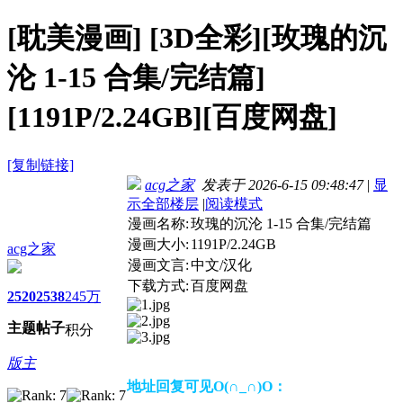
[耽美漫画]
[3D全彩][玫瑰的沉
沦 1-15 合集/完结篇]
[1191P/2.24GB][百度网盘]
[复制链接]
acg之家
发表于 2026-6-15 09:48:47
|
显
示全部楼层
|
阅读模式
漫画名称:
玫瑰的沉沦 1-15 合集/完结篇
漫画大小:
1191P/2.24GB
acg之家
漫画文言:
中文/汉化
下载方式:
百度网盘
2520
2538
245万
主题
帖子
积分
版主
地址回复可见O(∩_∩)O：