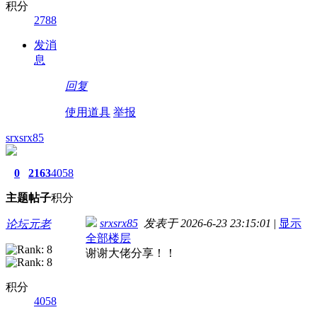
积分
2788
发消
息
回复
使用道具
举报
srxsrx85
0
2163
4058
主题
帖子
积分
srxsrx85
发表于 2026-6-23 23:15:01
|
显示
论坛元老
全部楼层
谢谢大佬分享！！
积分
4058