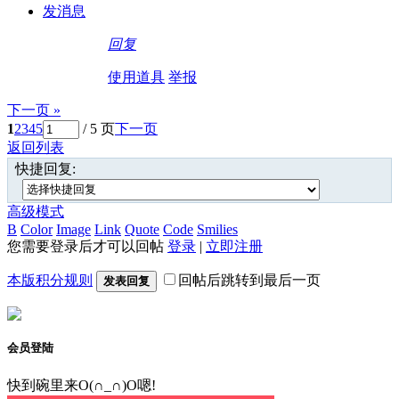
发消息
回复
使用道具
举报
下一页 »
1
2
3
4
5
/ 5 页
下一页
返回列表
快捷回复:
高级模式
B
Color
Image
Link
Quote
Code
Smilies
您需要登录后才可以回帖
登录
|
立即注册
本版积分规则
回帖后跳转到最后一页
发表回复
会员登陆
快到碗里来O(∩_∩)O嗯!