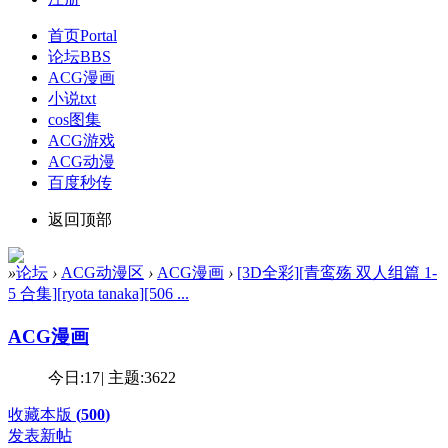
首页
Portal
论坛
BBS
ACG漫画
小说txt
cos图集
ACG游戏
ACG动漫
百度秒传
返回顶部
»
论坛
›
ACG动漫区
›
ACG漫画
›
[3D全彩][青鸾殇 双人组篇 1-
5 合集][ryota tanaka][506 ...
ACG漫画
今日:
17
|
主题:
3622
收藏本版
(
500
)
发表新帖