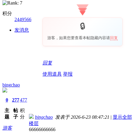
积分
2449566
发消息
游客，如果您要查看本帖隐藏内容请
回复
回复
使用道具
举报
bingchao
0
277
477
主
帖
积
题
子
分
bingchao
发表于 2026-6-23 08:47:21
|
显示全部
楼层
游客
66666666666