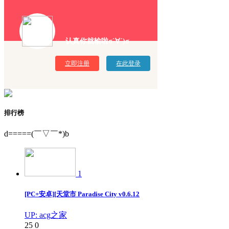
认真你就输啦σ`∀´)σ
立即注册
在此登录
排行榜
d=====(￣▽￣*)b
1
[PC+安卓][天堂市 Paradise City v0.6.12
UP: acg之家
25
0