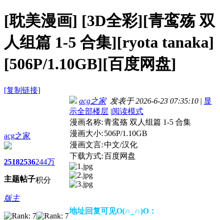
[耽美漫画]
[3D全彩][青鸾殇 双
人组篇 1-5 合集][ryota tanaka]
[506P/1.10GB][百度网盘]
[复制链接]
acg之家
发表于 2026-6-23 07:35:10
|
显
示全部楼层
|
阅读模式
漫画名称:
青鸾殇 双人组篇 1-5 合集
漫画大小:
506P/1.10GB
acg之家
漫画文言:
中文/汉化
下载方式:
百度网盘
2518
2536
244万
主题
帖子
积分
版主
地址回复可见O(∩_∩)O：