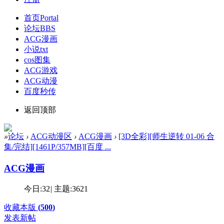
首页
Portal
论坛
BBS
ACG漫画
小说txt
cos图集
ACG游戏
ACG动漫
百度秒传
返回顶部
»
论坛
›
ACG动漫区
›
ACG漫画
›
[3D全彩][师生逆转 01-06 合
集/完结][1461P/357MB][百度 ...
ACG漫画
今日:
32
|
主题:
3621
收藏本版
(
500
)
发表新帖