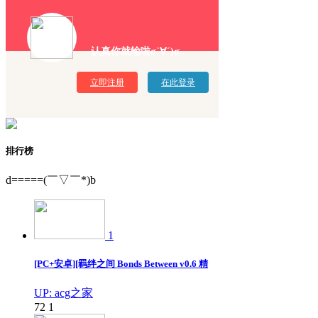
认真你就输啦σ`∀´)σ
立即注册
在此登录
排行榜
d=====(￣▽￣*)b
1
[PC+安卓][羁绊之间 Bonds Between v0.6 精
UP: acg之家
72
1