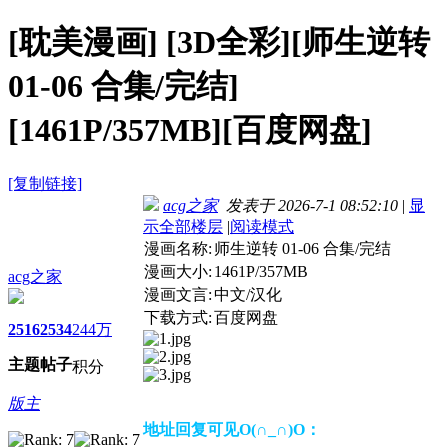
[耽美漫画]
[3D全彩][师生逆转
01-06 合集/完结]
[1461P/357MB][百度网盘]
[复制链接]
acg之家
发表于 2026-7-1 08:52:10
|
显
示全部楼层
|
阅读模式
漫画名称:
师生逆转 01-06 合集/完结
漫画大小:
1461P/357MB
acg之家
漫画文言:
中文/汉化
下载方式:
百度网盘
2516
2534
244万
主题
帖子
积分
版主
地址回复可见O(∩_∩)O：