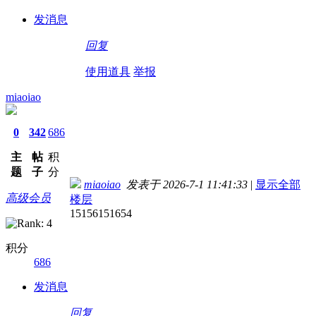
发消息
回复
使用道具
举报
miaoiao
0
342
686
主
帖
积
题
子
分
miaoiao
发表于 2026-7-1 11:41:33
|
显示全部
高级会员
楼层
15156151654
积分
686
发消息
回复