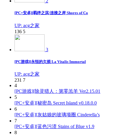
2
[PC+安卓][羁绊之滨/连接之岸 Shores of Co
UP: acg之家
136
5
3
[PC游戏][永恒的欠损 La Vitalis Immortal
UP: acg之家
231
7
4
[PC游戏][除灵猎人：第零羔羊 Ver2.15.01
5
[PC+安卓][秘密岛 Secret Island v0.18.0.0
6
[PC+安卓][灰姑娘的玻璃项圈 Cinderella’s
7
[PC+安卓][蓝色污渍 Stains of Blue v1.9
8