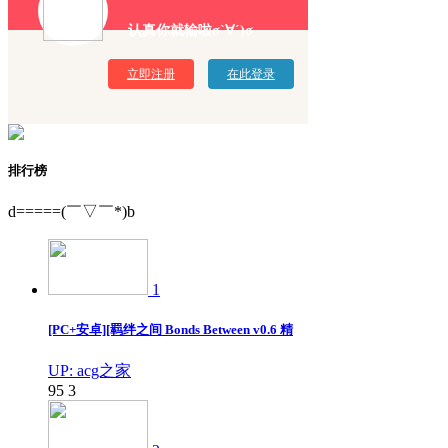
认真你就输啦σ`∀´)σ
立即注册
在此登录
排行榜
d=====(￣▽￣*)b
1
[PC+安卓][羁绊之间 Bonds Between v0.6 精
UP: acg之家
95
3