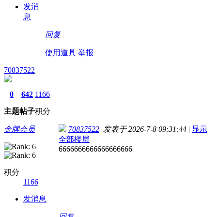
发消
息
回复
使用道具
举报
70837522
0
642
1166
主题
帖子
积分
金牌会员
70837522
发表于 2026-7-8 09:31:44
|
显示
全部楼层
6666666666666666666
积分
1166
发消息
回复