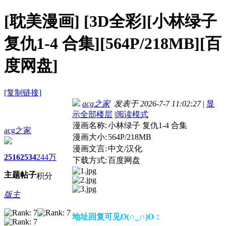
[耽美漫画]
[3D全彩][小林绿子
复仇1-4 合集][564P/218MB][百
度网盘]
[复制链接]
acg之家
发表于 2026-7-7 11:02:27
|
显
示全部楼层
|
阅读模式
漫画名称:
小林绿子 复仇1-4 合集
acg之家
漫画大小:
564P/218MB
漫画文言:
中文/汉化
2516
2534
244万
下载方式:
百度网盘
主题
帖子
积分
版主
地址回复可见O(∩_∩)O：