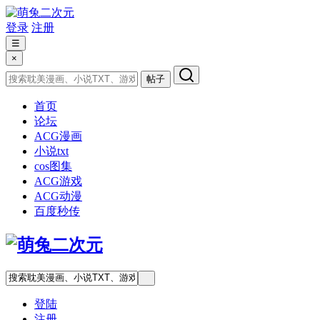
登录
注册
☰
×
帖子
首页
论坛
ACG漫画
小说txt
cos图集
ACG游戏
ACG动漫
百度秒传
登陆
注册