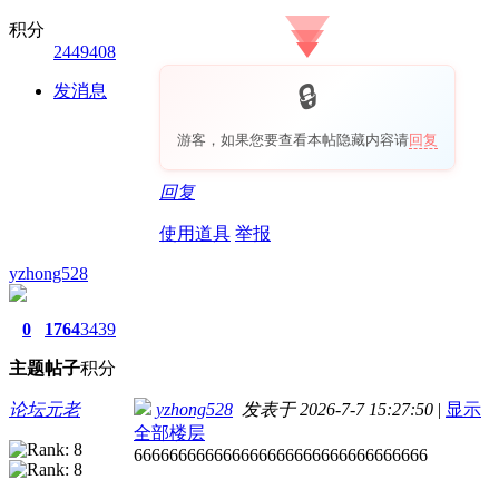
积分
2449408
发消息
游客，如果您要查看本帖隐藏内容请
回复
回复
使用道具
举报
yzhong528
0
1764
3439
主题
帖子
积分
论坛元老
yzhong528
发表于 2026-7-7 15:27:50
|
显示
全部楼层
666666666666666666666666666666666