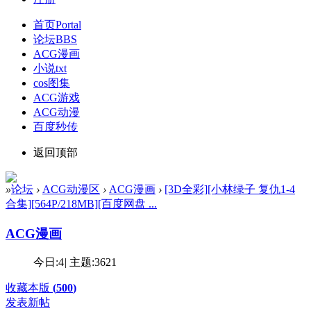
首页
Portal
论坛
BBS
ACG漫画
小说txt
cos图集
ACG游戏
ACG动漫
百度秒传
返回顶部
»
论坛
›
ACG动漫区
›
ACG漫画
›
[3D全彩][小林绿子 复仇1-4
合集][564P/218MB][百度网盘 ...
ACG漫画
今日:
4
|
主题:
3621
收藏本版
(
500
)
发表新帖