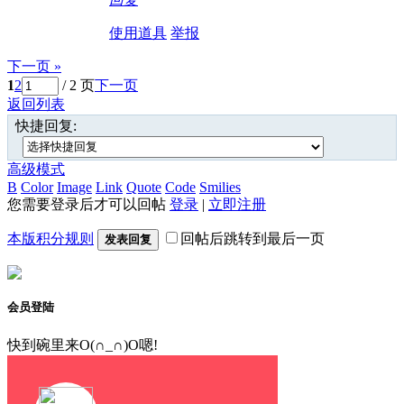
使用道具
举报
下一页 »
1
2
/ 2 页
下一页
返回列表
快捷回复:
高级模式
B
Color
Image
Link
Quote
Code
Smilies
您需要登录后才可以回帖
登录
|
立即注册
本版积分规则
回帖后跳转到最后一页
发表回复
会员登陆
快到碗里来O(∩_∩)O嗯!