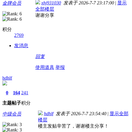
xhj931030
发表于 2026-7-7 23:17:00
|
显示
金牌会员
全部楼层
谢谢分享
积分
2769
发消息
回复
使用道具
举报
hdhlf
0
164
241
主题
帖子
积分
hdhlf
发表于 2026-7-7 23:54:40
|
显示全部
中级会员
楼层
楼主发贴辛苦了，谢谢楼主分享！