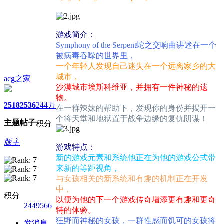
游戏简介：
Symphony of the Serpent蛇之交响曲讲述在一个
被病毒吞噬的世界里，
一个年轻人发现自己迷失在一个远离家乡的大
城市，
acg之家
沙漠城市埃斯科维亚，并拥有一件神秘的遗
物。
2518
2536
244万
在一群辣妹的帮助下，发现你的身份并揭开一
个将天堂和地狱置于战争边缘的复仇阴谋！
主题
帖子
积分
版主
游戏特点：
新的游戏元素和系统他正在为他的游戏公式带
来新的等距视角，
与女孩相关的新系统和有趣的机制正在开发
中，
积分
以便为他的下一个游戏传奇增添更有趣和更奇
2449566
特的体验。
狂野而神秘的女孩，一群性感而饥可的女孩将
发消息