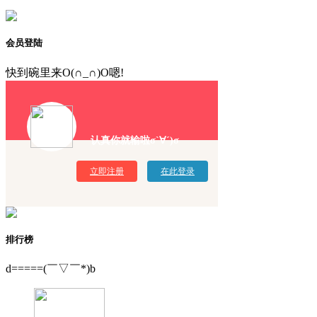
会员登陆
快到碗里来O(∩_∩)O嗯!
认真你就输啦σ`∀´)σ
立即注册
在此登录
排行榜
d=====(￣▽￣*)b