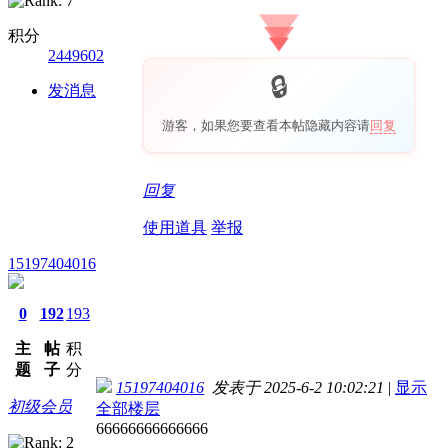
积分
2449602
发消息
游客，如果您要查看本帖隐藏内容请
回复
回复
使用道具
举报
15197404016
0
192
193
主
帖
积
题
子
分
15197404016
发表于 2025-6-2 10:02:21
|
显示
初级会员
全部楼层
66666666666666