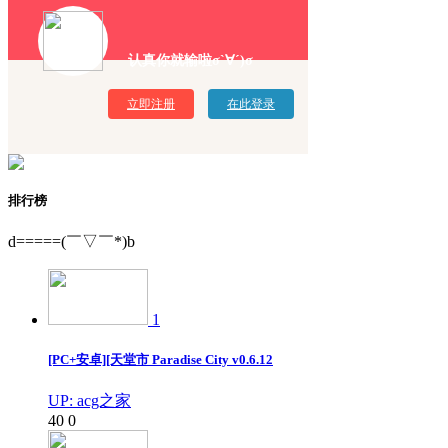
认真你就输啦σ`∀´)σ
立即注册
在此登录
排行榜
d=====(￣▽￣*)b
1
[PC+安卓][天堂市 Paradise City v0.6.12
UP: acg之家
40
0