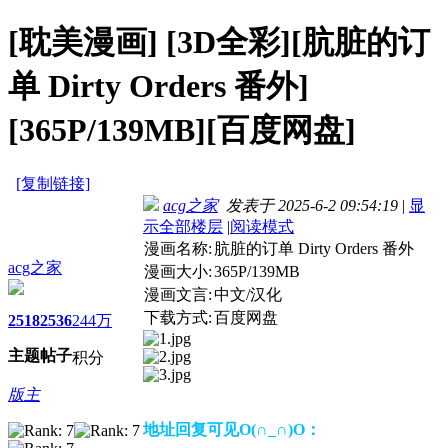
[耽美漫画]
[3D全彩][肮脏的订
单 Dirty Orders 番外]
[365P/139MB][百度网盘]
[复制链接]
acg之家
发表于 2025-6-2 09:54:19
|
显
示全部楼层
|
阅读模式
漫画名称:
肮脏的订单 Dirty Orders 番外
acg之家
漫画大小:
365P/139MB
漫画文言:
中文/汉化
下载方式:
百度网盘
2518
2536
244万
主题
帖子
积分
版主
地址回复可见O(∩_∩)O：