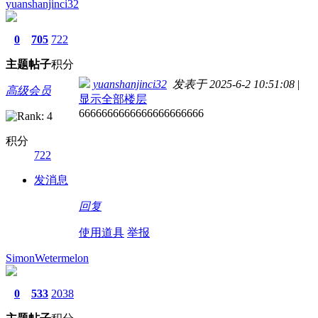
yuanshanjinci32
0
705
722
主题
帖子
积分
yuanshanjinci32
发表于 2025-6-2 10:51:08
|
高级会员
显示全部楼层
6666666666666666666666
积分
722
发消息
回复
使用道具
举报
SimonWetermelon
0
533
2038