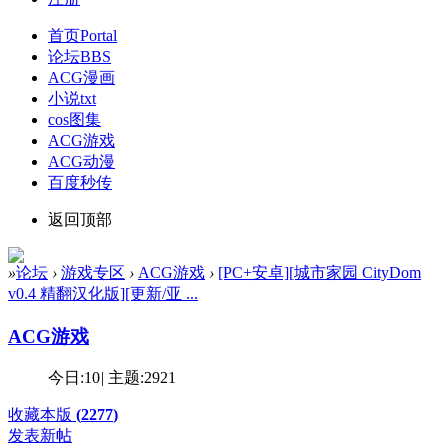
首页
Portal
论坛
BBS
ACG漫画
小说txt
cos图集
ACG游戏
ACG动漫
百度秒传
返回顶部
»
论坛
›
游戏专区
›
ACG游戏
›
[PC+安卓][城市家园 CityDom
v0.4 精翻汉化版][更新/亚 ...
ACG游戏
今日:
10
|
主题:
2921
收藏本版
(
2277
)
发表新帖