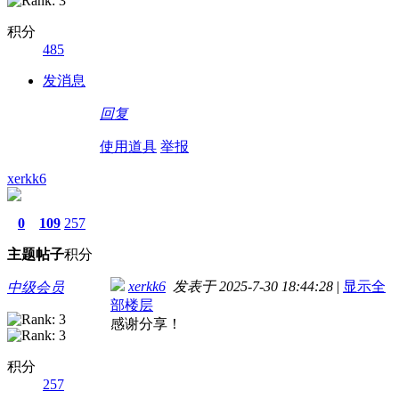
积分
485
发消息
回复
使用道具
举报
xerkk6
0
109
257
主题
帖子
积分
xerkk6
发表于 2025-7-30 18:44:28
|
显示全
中级会员
部楼层
感谢分享！
积分
257