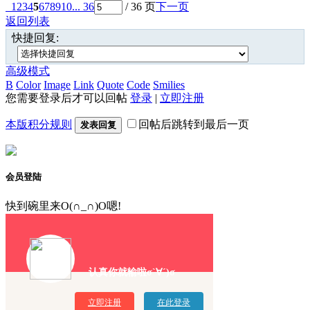
1
2
3
4
5
6
7
8
9
10
... 36
/ 36 页
下一页
返回列表
快捷回复:
高级模式
B
Color
Image
Link
Quote
Code
Smilies
您需要登录后才可以回帖
登录
|
立即注册
本版积分规则
回帖后跳转到最后一页
发表回复
会员登陆
快到碗里来O(∩_∩)O嗯!
认真你就输啦σ`∀´)σ
立即注册
在此登录