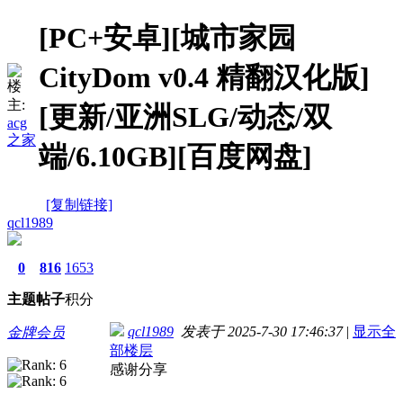
[PC+安卓][城市家园
CityDom v0.4 精翻汉化版]
楼
主:
[更新/亚洲SLG/动态/双
acg
之家
端/6.10GB][百度网盘]
[复制链接]
qcl1989
0
816
1653
主题
帖子
积分
qcl1989
发表于 2025-7-30 17:46:37
|
显示全
金牌会员
部楼层
感谢分享