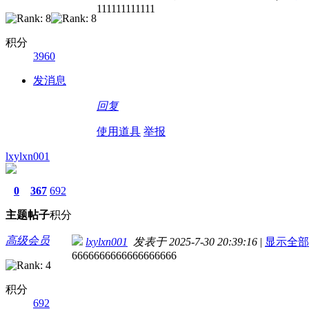
111111111111
积分
3960
发消息
回复
使用道具
举报
lxylxn001
0
367
692
主题
帖子
积分
高级会员
lxylxn001
发表于 2025-7-30 20:39:16
|
显示全部
6666666666666666666
积分
692