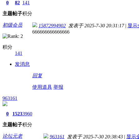
0
82
141
主题
帖子
积分
初级会员
15872994902
发表于 2025-7-30 20:31:17
|
显示
666666666666666
积分
141
发消息
回复
使用道具
举报
963161
0
1523
3960
主题
帖子
积分
论坛元老
963161
发表于 2025-7-30 20:38:43
|
显示