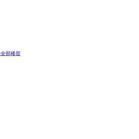
示全部楼层