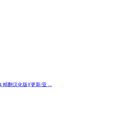
.4 精翻汉化版][更新/亚 ...