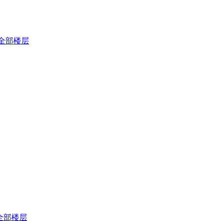
全部楼层
全部楼层