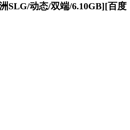
洲SLG/动态/双端/6.10GB][百度