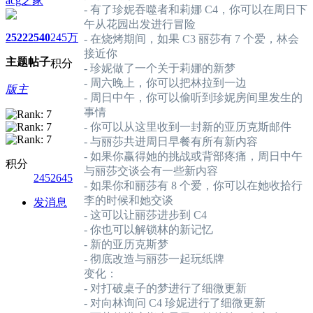
acg之家
- 有了珍妮吞噬者和莉娜 C4，你可以在周日下
午从花园出发进行冒险
2522
2540
245万
- 在烧烤期间，如果 C3 丽莎有 7 个爱，林会
接近你
主题
帖子
积分
- 珍妮做了一个关于莉娜的新梦
- 周六晚上，你可以把林拉到一边
版主
- 周日中午，你可以偷听到珍妮房间里发生的
事情
- 你可以从这里收到一封新的亚历克斯邮件
- 与丽莎共进周日早餐有所有新内容
- 如果你赢得她的挑战或背部疼痛，周日中午
积分
与丽莎交谈会有一些新内容
2452645
- 如果你和丽莎有 8 个爱，你可以在她收拾行
李的时候和她交谈
发消息
- 这可以让丽莎进步到 C4
- 你也可以解锁林的新记忆
- 新的亚历克斯梦
- 彻底改造与丽莎一起玩纸牌
变化：
- 对打破桌子的梦进行了细微更新
- 对向林询问 C4 珍妮进行了细微更新