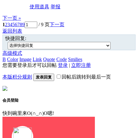
使用道具
举报
下一页 »
1
2
3
4
5
6
7
8
9
/ 9 页
下一页
返回列表
快捷回复:
高级模式
B
Color
Image
Link
Quote
Code
Smilies
您需要登录后才可以回帖
登录
|
立即注册
本版积分规则
回帖后跳转到最后一页
发表回复
会员登陆
快到碗里来O(∩_∩)O嗯!