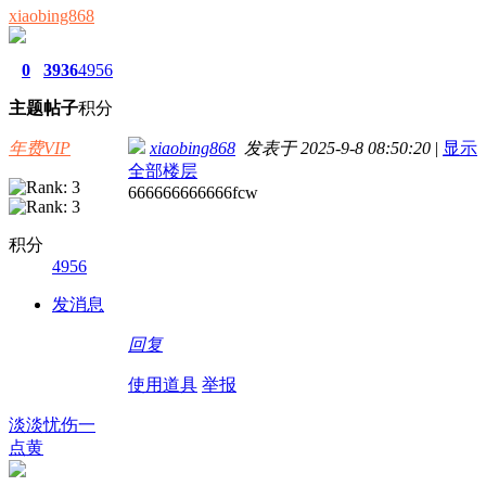
xiaobing868
0
3936
4956
主题
帖子
积分
年费VIP
xiaobing868
发表于 2025-9-8 08:50:20
|
显示
全部楼层
666666666666fcw
积分
4956
发消息
回复
使用道具
举报
淡淡忧伤一
点黄