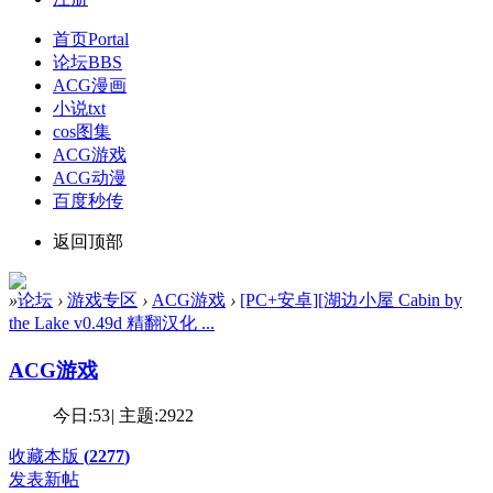
首页
Portal
论坛
BBS
ACG漫画
小说txt
cos图集
ACG游戏
ACG动漫
百度秒传
返回顶部
»
论坛
›
游戏专区
›
ACG游戏
›
[PC+安卓][湖边小屋 Cabin by
the Lake v0.49d 精翻汉化 ...
ACG游戏
今日:
53
|
主题:
2922
收藏本版
(
2277
)
发表新帖