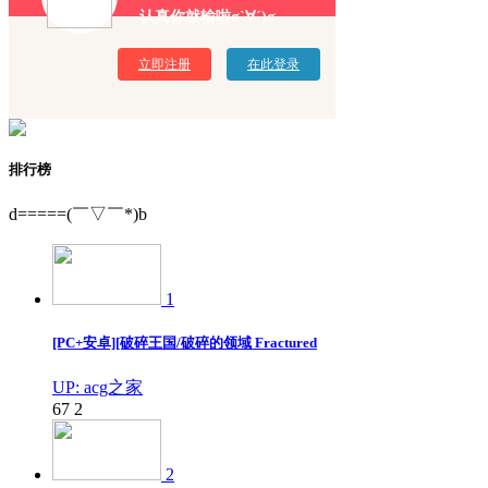
认真你就输啦σ`∀´)σ
立即注册
在此登录
排行榜
d=====(￣▽￣*)b
1
[PC+安卓][破碎王国/破碎的领域 Fractured
UP: acg之家
67
2
2