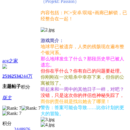
（Projekt: Passion）
内容包括：PC+安卓/双端+画廊已解锁，已
经整合在一起！
游戏简介：
地球早已被遗弃，人类的残骸现在遍布整
个银河系。
那么地球发生了什么？那段历史早已被人
acg之家
遗忘。
但你在乎什么？你有自己的问题要处理。
2516
2534
244万
你刚刚在一次暗杀中幸存下来，但你的公
寓被毁了。
主题
帖子
积分
听起来和一周中的其他日子一样，对吧？
没错，只是这次你的伴侣也神秘失踪了，
版主
而你的责任就是找出她去了哪里！
警告：答案可能会导致……比你计划的更
大的冒险。
积分
2448976