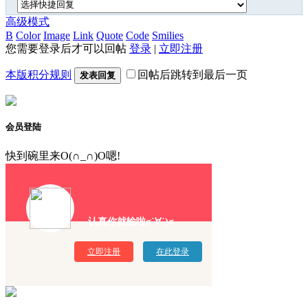
高级模式
B
Color
Image
Link
Quote
Code
Smilies
您需要登录后才可以回帖
登录
|
立即注册
本版积分规则
回帖后跳转到最后一页
发表回复
会员登陆
快到碗里来O(∩_∩)O嗯!
认真你就输啦σ`∀´)σ
立即注册
在此登录