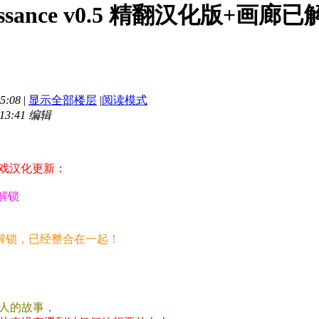
aissance v0.5 精翻汉化版+画廊
5:08
|
显示全部楼层
|
阅读模式
13:41 编辑
游戏汉化更新：
已解锁
已解锁，已经整合在一起！
人的故事，