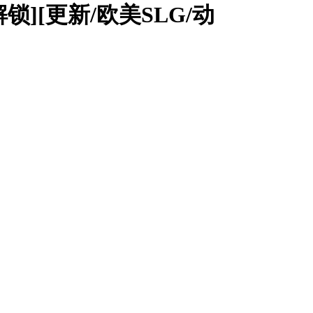
已解锁][更新/欧美SLG/动