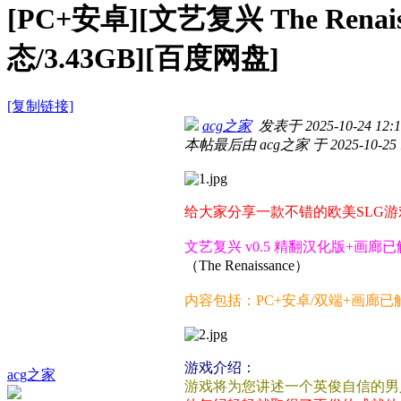
[PC+安卓][文艺复兴 The Ren
态/3.43GB][百度网盘]
[复制链接]
acg之家
发表于 2025-10-24 12:1
本帖最后由 acg之家 于 2025-10-25 
给大家分享一款不错的欧美SLG
文艺复兴 v0.5 精翻汉化版+画廊
（The Renaissance）
内容包括：PC+安卓/双端+画廊
游戏介绍：
acg之家
游戏将为您讲述一个英俊自信的男