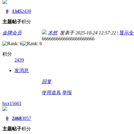
0
1345
2439
主题
帖子
积分
金牌会员
木然
发表于 2025-10-24 12:57:22
|
显示全
6666666666666666666666
积分
2439
发消息
回复
使用道具
举报
hxx15661
0
2468
3057
主题
帖子
积分