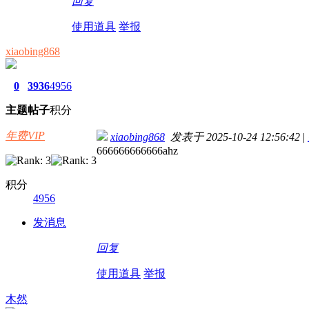
回复
使用道具
举报
xiaobing868
0
3936
4956
主题
帖子
积分
年费VIP
xiaobing868
发表于 2025-10-24 12:56:42
|
666666666666ahz
积分
4956
发消息
回复
使用道具
举报
木然