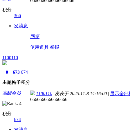
6666666666666666666
积分
366
发消息
回复
使用道具
举报
1100110
0
673
674
主题
帖子
积分
高级会员
1100110
发表于 2025-11-8 14:16:00
|
显示全部
6666666666666666
积分
674
发消息