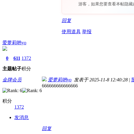
游客，如果您要查看本帖隐藏
回复
使用道具
举报
爱萝莉哟yo
0
611
1372
主题
帖子
积分
金牌会员
爱萝莉哟yo
发表于 2025-11-8 12:40:28
|
666666666666666
积分
1372
发消息
回复