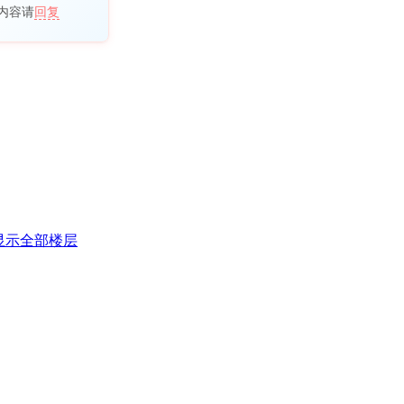
内容请
回复
显示全部楼层