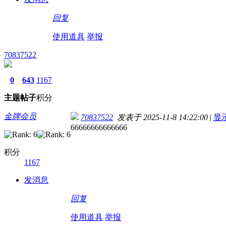
回复
使用道具
举报
70837522
0
643
1167
主题
帖子
积分
金牌会员
70837522
发表于 2025-11-8 14:22:00
|
显
66666666666666
积分
1167
发消息
回复
使用道具
举报