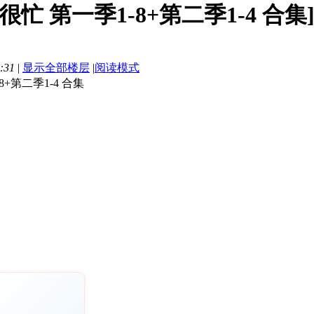
忙 第一季1-8+第二季1-4 合集][2
:31
|
显示全部楼层
|
阅读模式
+第二季1-4 合集