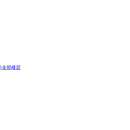
示全部楼层