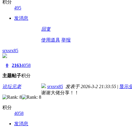
积分
495
发消息
回复
使用道具
举报
srxsrx85
0
2163
4058
主题
帖子
积分
论坛元老
srxsrx85
发表于 2026-3-2 21:33:55
|
显示
谢谢大佬分享！！
积分
4058
发消息