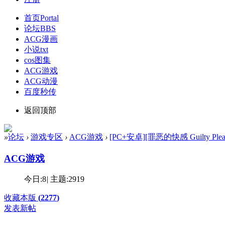
首页
Portal
论坛
BBS
ACG漫画
小说txt
cos图集
ACG游戏
ACG动漫
百度秒传
返回顶部
»
论坛
›
游戏专区
›
ACG游戏
›
[PC+安卓][罪恶的快感 Guilty Pleas
ACG游戏
今日:
8
|
主题:
2919
收藏本版
(
2277
)
发表新帖