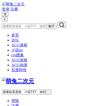
登录
注册
☰
×
帖子
首页
论坛
ACG漫画
小说txt
cos图集
ACG游戏
ACG动漫
百度秒传
登陆
注册