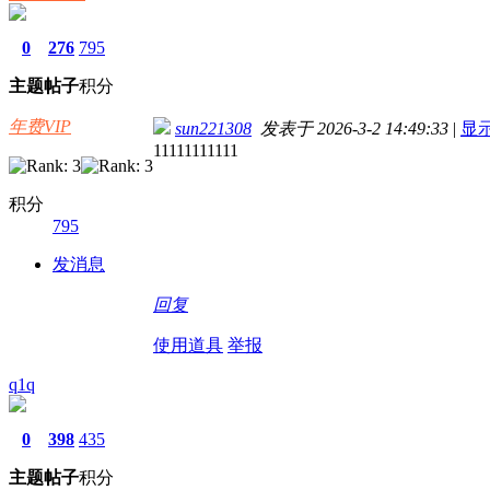
0
276
795
主题
帖子
积分
年费VIP
sun221308
发表于 2026-3-2 14:49:33
|
显
11111111111
积分
795
发消息
回复
使用道具
举报
q1q
0
398
435
主题
帖子
积分