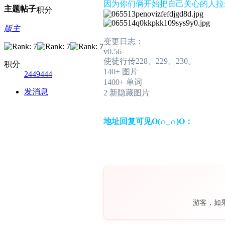
因为你们俩开始把自己关心的人拉进
主题
帖子
积分
版主
变更日志：
v0.56
使徒行传228、229、230。
积分
140+ 图片
2449444
1400+ 单词
发消息
2 新隐藏图片
地址回复可见O(∩_∩)O：
游客，如