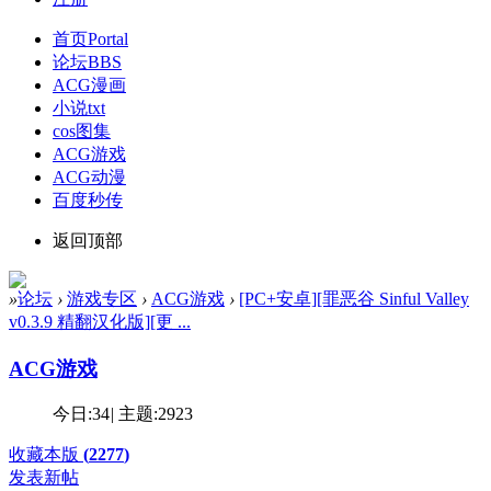
首页
Portal
论坛
BBS
ACG漫画
小说txt
cos图集
ACG游戏
ACG动漫
百度秒传
返回顶部
»
论坛
›
游戏专区
›
ACG游戏
›
[PC+安卓][罪恶谷 Sinful Valley
v0.3.9 精翻汉化版][更 ...
ACG游戏
今日:
34
|
主题:
2923
收藏本版
(
2277
)
发表新帖