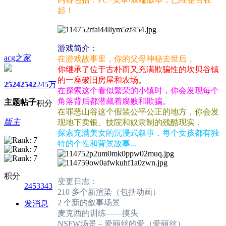
起！
游戏简介：
acg之家
在游戏故事里，你的父母神秘去世后，
你继承了位于古朴而又充满欺骗性的坎贝谷镇
的一座破旧房屋和农场。
2524
2542
245万
在探索这个看似繁荣的小镇时，你会发现每个
角落背后都潜藏着腐败和欺骗。
主题
帖子
积分
在罪恶山谷这个假装公平公正的地方，你会发
版主
现地下卖银、技院和奴隶制的残酷现实，
探索充满美女的沉浸式叙事，每个女孩都有独
特的个性和背景故事...
积分
变更日志：
2453343
210 多个新渲染（包括动画）
2 个新的叙事场景
发消息
麦克西的训练——摸头
NSFW场景 – 爱丽丝的爱（爱丽丝）