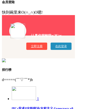
会员登陆
快到碗里来O(∩_∩)O嗯!
认真你就输啦σ`∀´)σ
立即注册
在此登录
排行榜
d=====(￣▽￣*)b
1
[PC+安卓][女性统治/女权主义 Gynocracy v0