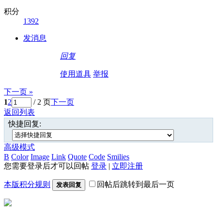
积分
1392
发消息
回复
使用道具
举报
下一页 »
1
2
/ 2 页
下一页
返回列表
快捷回复:
高级模式
B
Color
Image
Link
Quote
Code
Smilies
您需要登录后才可以回帖
登录
|
立即注册
本版积分规则
回帖后跳转到最后一页
发表回复