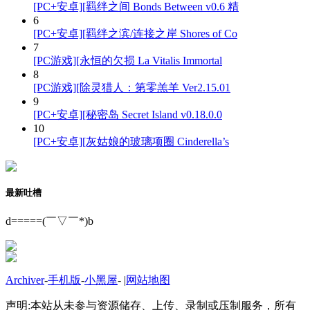
[PC+安卓][羁绊之间 Bonds Between v0.6 精
6
[PC+安卓][羁绊之滨/连接之岸 Shores of Co
7
[PC游戏][永恒的欠损 La Vitalis Immortal
8
[PC游戏][除灵猎人：第零羔羊 Ver2.15.01
9
[PC+安卓][秘密岛 Secret Island v0.18.0.0
10
[PC+安卓][灰姑娘的玻璃项圈 Cinderella’s
最新吐槽
d=====(￣▽￣*)b
Archiver
-
手机版
-
小黑屋
-
|
网站地图
声明:本站从未参与资源储存、上传、录制或压制服务，所有