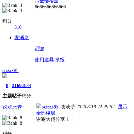
示全部楼层
6666666666666
积分
310
发消息
回复
使用道具
举报
srxsrx85
0
2169
4039
主题
帖子
积分
srxsrx85
发表于 2026-3-19 22:29:52
|
显示
论坛元老
全部楼层
谢谢大佬分享！！
积分