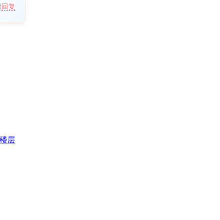
请
回复
楼层