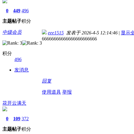
0
449
496
主题
帖子
积分
中级会员
eee1515
发表于 2026-4-5 12:14:46
|
显示
66666666666666666666666
积分
496
发消息
回复
使用道具
举报
花开云满天
0
109
372
主题
帖子
积分