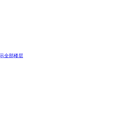
示全部楼层