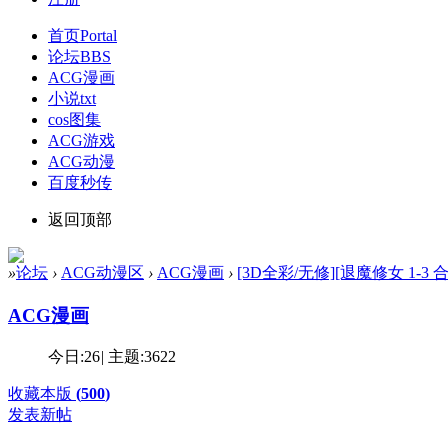
首页
Portal
论坛
BBS
ACG漫画
小说txt
cos图集
ACG游戏
ACG动漫
百度秒传
返回顶部
»
论坛
›
ACG动漫区
›
ACG漫画
›
[3D全彩/无修][退魔修女 1-3 合集]
ACG漫画
今日:
26
|
主题:
3622
收藏本版
(
500
)
发表新帖