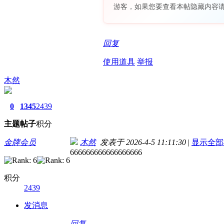
游客，如果您要查看本帖隐藏内容
回复
使用道具
举报
木然
0
1345
2439
主题
帖子
积分
金牌会员
木然
发表于 2026-4-5 11:11:30
|
显示全部
666666666666666666
积分
2439
发消息
回复