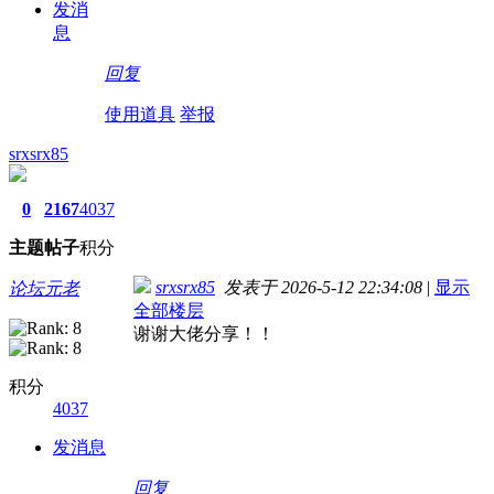
发消
息
回复
使用道具
举报
srxsrx85
0
2167
4037
主题
帖子
积分
srxsrx85
发表于 2026-5-12 22:34:08
|
显示
论坛元老
全部楼层
谢谢大佬分享！！
积分
4037
发消息
回复