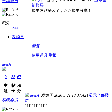
木然
发表于 2026-5-16 12:48:17
|
显示全
金牌会员
部楼层
楼主发贴辛苦了，谢谢楼主分享！
积分
2441
发消息
回复
使用道具
举报
userA
0
33
67
主
帖
积
题
子
分
userA
发表于 2026-5-21 18:37:42
|
显示全部楼
初级会员
层
1111111111111