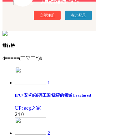
认真你就输啦σ`∀´)σ
立即注册
在此登录
排行榜
d=====(￣▽￣*)b
1
[PC+安卓][破碎王国/破碎的领域 Fractured
UP: acg之家
24
0
2