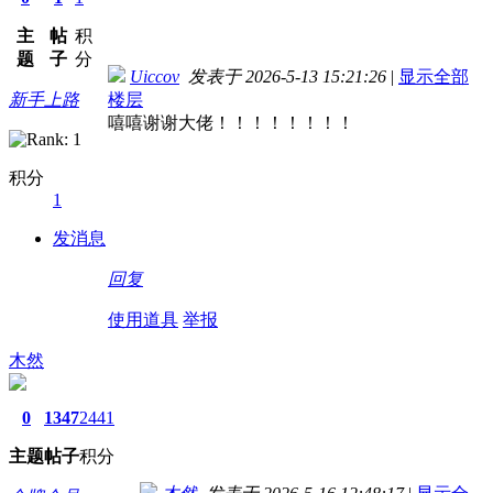
主
帖
积
题
子
分
Uiccov
发表于 2026-5-13 15:21:26
|
显示全部
新手上路
楼层
嘻嘻谢谢大佬！！！！！！！！
积分
1
发消息
回复
使用道具
举报
木然
0
1347
2441
主题
帖子
积分