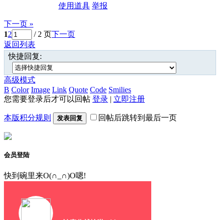
使用道具
举报
下一页 »
1
2
/ 2 页
下一页
返回列表
快捷回复:
高级模式
B
Color
Image
Link
Quote
Code
Smilies
您需要登录后才可以回帖
登录
|
立即注册
本版积分规则
回帖后跳转到最后一页
发表回复
会员登陆
快到碗里来O(∩_∩)O嗯!