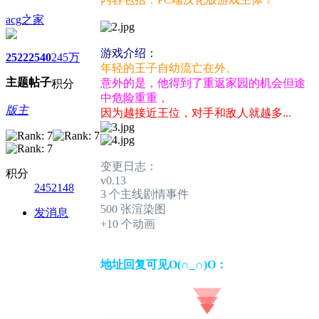
acg之家
游戏介绍：
2522
2540
245万
年轻的王子自幼流亡在外。
主题
帖子
意外的是，他得到了重返家园的机会但途
积分
中危险重重，
版主
因为越接近王位，对手和敌人就越多...
变更日志：
积分
v0.13
2452148
3 个主线剧情事件
500 张渲染图
发消息
+10 个动画
地址回复可见O(∩_∩)O：