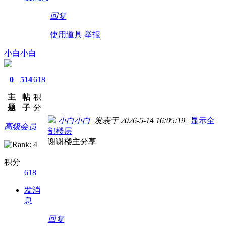
回复
使用道具
举报
小白小白
0
514
618
主
帖
积
题
子
分
小白小白
发表于 2026-5-14 16:05:19
|
显示全
高级会员
部楼层
谢谢楼主分享
积分
618
发消
息
回复