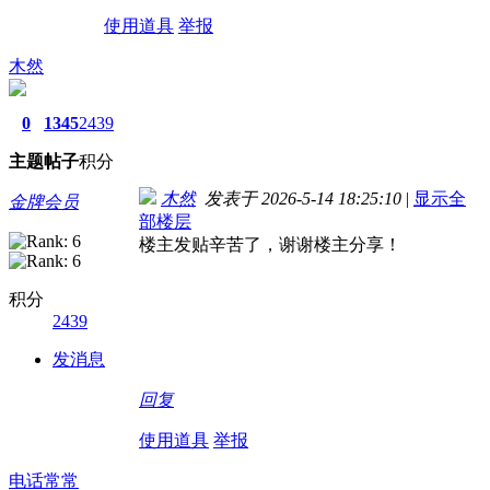
使用道具
举报
木然
0
1345
2439
主题
帖子
积分
木然
发表于 2026-5-14 18:25:10
|
显示全
金牌会员
部楼层
楼主发贴辛苦了，谢谢楼主分享！
积分
2439
发消息
回复
使用道具
举报
电话常常