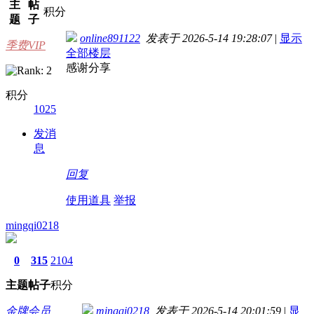
主
帖
积分
题
子
online891122
发表于 2026-5-14 19:28:07
|
显示
季费VIP
全部楼层
感谢分享
积分
1025
发消
息
回复
使用道具
举报
mingqi0218
0
315
2104
主题
帖子
积分
金牌会员
mingqi0218
发表于 2026-5-14 20:01:59
|
显