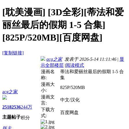
[耽美漫画]
[3D全彩][蒂法和爱
丽丝最后的假期 1-5 合集]
[825P/520MB][百度网盘]
[复制链接]
acg之家
发表于 2026-5-14 11:11:46
|
显
示全部楼层
|
阅读模式
漫画名
蒂法和爱丽丝最后的假期 1-5 合
称:
集
漫画大
825P/520MB
小:
acg之家
漫画文
中文/汉化
言:
2518
2536
244万
下载方
百度网盘
式:
主题
帖子
积分
版主