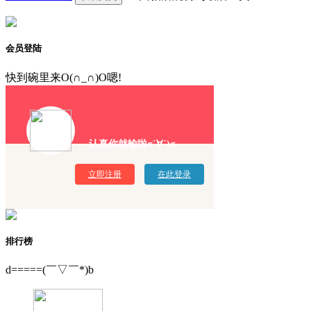
会员登陆
快到碗里来O(∩_∩)O嗯!
认真你就输啦σ`∀´)σ
立即注册
在此登录
排行榜
d=====(￣▽￣*)b