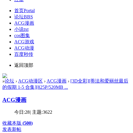
首页
Portal
论坛
BBS
ACG漫画
小说txt
cos图集
ACG游戏
ACG动漫
百度秒传
返回顶部
»
论坛
›
ACG动漫区
›
ACG漫画
›
[3D全彩][蒂法和爱丽丝最后
的假期 1-5 合集][825P/520MB ...
ACG漫画
今日:
28
|
主题:
3622
收藏本版
(
500
)
发表新帖