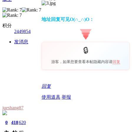
地址回复可见O(∩_∩)O：
积分
2449854
发消息
游客，如果您要查看本帖隐藏内容请
回复
回复
使用道具
举报
jueshang87
0
418
620