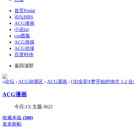
首页
Portal
论坛
BBS
ACG漫画
小说txt
cos图集
ACG游戏
ACG动漫
百度秒传
返回顶部
»
论坛
›
ACG动漫区
›
ACG漫画
›
[3D全彩][梦开始的地方 1-2 合集/
ACG漫画
今日:
13
|
主题:
3622
收藏本版
(
500
)
发表新帖