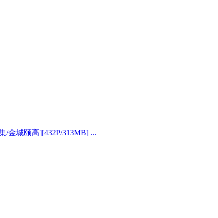
金城颐高][432P/313MB] ...