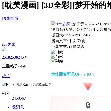
[耽美漫画]
[3D全彩][梦开始的地方
[复制链接]
acg之家
发表于 2026-5-23 10:37
漫画名称:
梦开始的地方 1-2 合集
漫画大小:
432P/313MB
漫画文言:
中文/汉化
acg之家
下载方式:
百度网盘
2518
2536
245万
主题
帖子
积分
地址回复可见O(∩_∩)O：
版主
积分
2450567
发消息