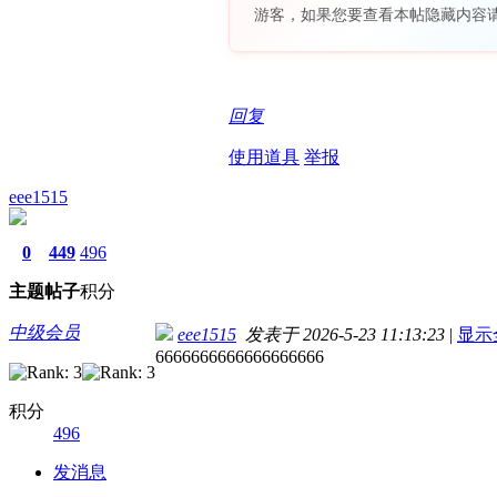
游客，如果您要查看本帖隐藏内容
回复
使用道具
举报
eee1515
0
449
496
主题
帖子
积分
中级会员
eee1515
发表于 2026-5-23 11:13:23
|
显示
6666666666666666666
积分
496
发消息