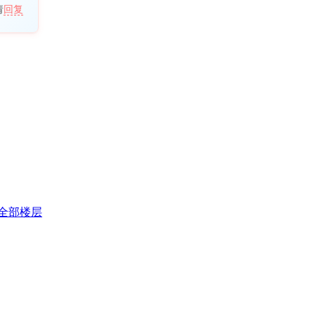
请
回复
全部楼层