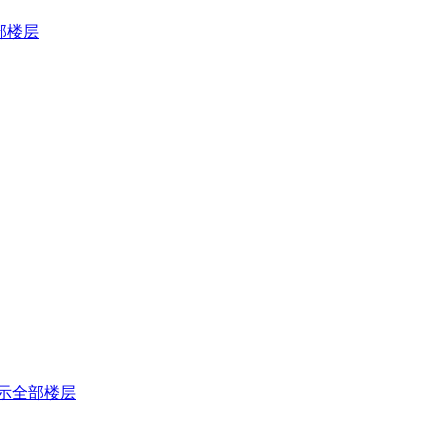
部楼层
示全部楼层