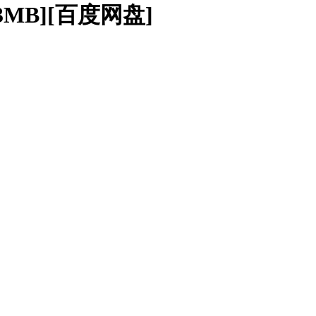
13MB][百度网盘]