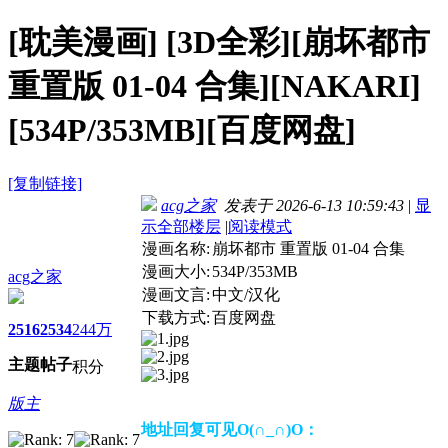
[耽美漫画]
[3D全彩][崩坏都市
重置版 01-04 合集][NAKARI]
[534P/353MB][百度网盘]
[复制链接]
acg之家
发表于 2026-6-13 10:59:43
|
显
示全部楼层
|
阅读模式
漫画名称:
崩坏都市 重置版 01-04 合集
漫画大小:
534P/353MB
acg之家
漫画文言:
中文/汉化
下载方式:
百度网盘
2516
2534
244万
主题
帖子
积分
版主
地址回复可见O(∩_∩)O：