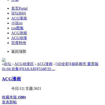
首页
Portal
论坛
BBS
ACG漫画
小说txt
cos图集
ACG游戏
ACG动漫
百度秒传
返回顶部
»
论坛
›
ACG动漫区
›
ACG漫画
›
[3D全彩][崩坏都市 重置版
01-04 合集][NAKARI][534P/35 ...
ACG漫画
今日:
12
|
主题:
3621
收藏本版
(
500
)
发表新帖