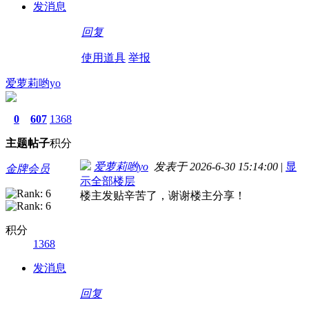
发消息
回复
使用道具
举报
爱萝莉哟yo
0
607
1368
主题
帖子
积分
爱萝莉哟yo
发表于 2026-6-30 15:14:00
|
显
金牌会员
示全部楼层
楼主发贴辛苦了，谢谢楼主分享！
积分
1368
发消息
回复