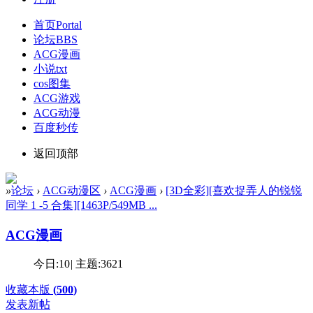
首页
Portal
论坛
BBS
ACG漫画
小说txt
cos图集
ACG游戏
ACG动漫
百度秒传
返回顶部
»
论坛
›
ACG动漫区
›
ACG漫画
›
[3D全彩][喜欢捉弄人的锐锐
同学 1 -5 合集][1463P/549MB ...
ACG漫画
今日:
10
|
主题:
3621
收藏本版
(
500
)
发表新帖