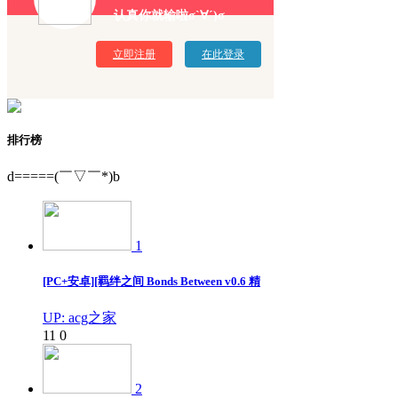
认真你就输啦σ`∀´)σ
立即注册
在此登录
排行榜
d=====(￣▽￣*)b
1
[PC+安卓][羁绊之间 Bonds Between v0.6 精
UP: acg之家
11
0
2