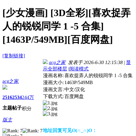
[少女漫画]
[3D全彩][喜欢捉弄
人的锐锐同学 1 -5 合集]
[1463P/549MB][百度网盘]
[复制链接]
acg之家
发表于 2026-6-30 12:15:38
|
显
示全部楼层
|
阅读模式
漫画名称:
喜欢捉弄人的锐锐同学 1 -5 合集
acg之家
漫画大小:
1463P/549MB
漫画文言:
中文/汉化
下载方式:
百度网盘
2516
2534
244万
主题
帖子
积分
版主
地址回复可见O(∩_∩)O：