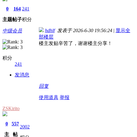
0
164
241
主题
帖子
积分
hdhlf
发表于 2026-6-30 19:56:24
|
显示全
中级会员
部楼层
楼主发贴辛苦了，谢谢楼主分享！
积分
241
发消息
回复
使用道具
举报
ZSKirito
0
557
2002
主
帖