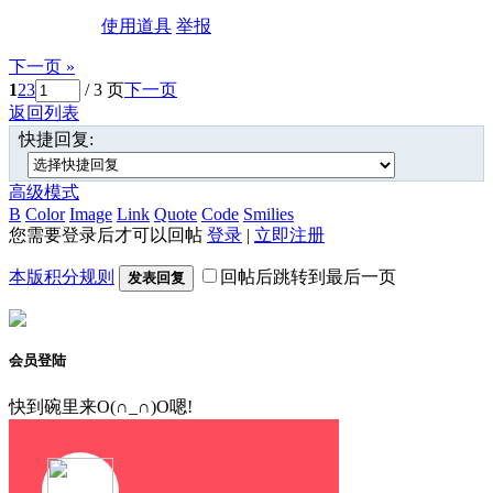
使用道具
举报
下一页 »
1
2
3
/ 3 页
下一页
返回列表
快捷回复:
高级模式
B
Color
Image
Link
Quote
Code
Smilies
您需要登录后才可以回帖
登录
|
立即注册
本版积分规则
回帖后跳转到最后一页
发表回复
会员登陆
快到碗里来O(∩_∩)O嗯!