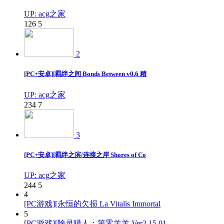
UP: acg之家
126
5
2
[PC+安卓][羁绊之间 Bonds Between v0.6 精
UP: acg之家
234
7
3
[PC+安卓][羁绊之滨/连接之岸 Shores of Co
UP: acg之家
244
5
4
[PC游戏][永恒的欠损 La Vitalis Immortal
5
[PC游戏][除灵猎人：第零羔羊 Ver2.15.01