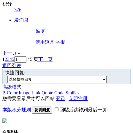
积分
376
发消息
回复
使用道具
举报
下一页 »
1
2
3
4
5
/ 5 页
下一页
返回列表
快捷回复:
高级模式
B
Color
Image
Link
Quote
Code
Smilies
您需要登录后才可以回帖
登录
|
立即注册
本版积分规则
回帖后跳转到最后一页
发表回复
会员登陆