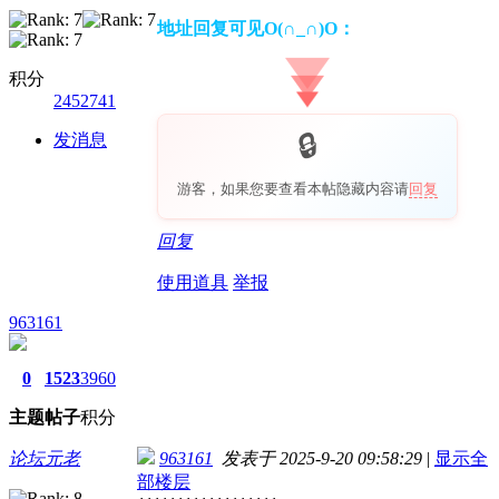
地址回复可见O(∩_∩)O：
积分
2452741
发消息
游客，如果您要查看本帖隐藏内容请
回复
回复
使用道具
举报
963161
0
1523
3960
主题
帖子
积分
论坛元老
963161
发表于 2025-9-20 09:58:29
|
显示全
部楼层