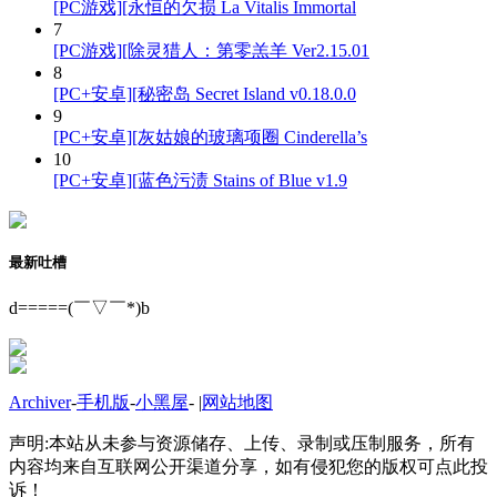
[PC游戏][永恒的欠损 La Vitalis Immortal
7
[PC游戏][除灵猎人：第零羔羊 Ver2.15.01
8
[PC+安卓][秘密岛 Secret Island v0.18.0.0
9
[PC+安卓][灰姑娘的玻璃项圈 Cinderella’s
10
[PC+安卓][蓝色污渍 Stains of Blue v1.9
最新吐槽
d=====(￣▽￣*)b
Archiver
-
手机版
-
小黑屋
-
|
网站地图
声明:本站从未参与资源储存、上传、录制或压制服务，所有
内容均来自互联网公开渠道分享，如有侵犯您的版权可点此投
诉！