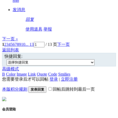
846
发消息
回复
使用道具
举报
下一页 »
1
2
3
4
5
6
7
8
9
10
... 13
/ 13 页
下一页
返回列表
快捷回复:
高级模式
B
Color
Image
Link
Quote
Code
Smilies
您需要登录后才可以回帖
登录
|
立即注册
本版积分规则
回帖后跳转到最后一页
发表回复
会员登陆