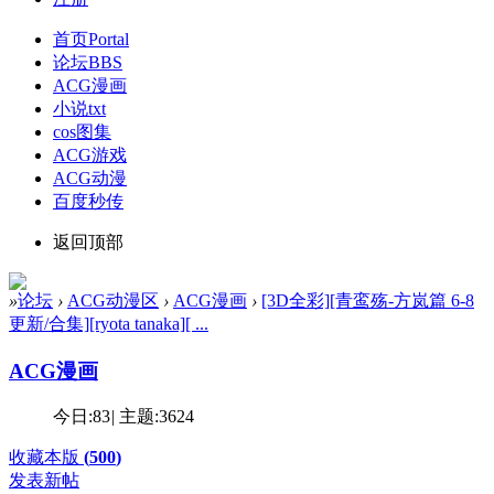
首页
Portal
论坛
BBS
ACG漫画
小说txt
cos图集
ACG游戏
ACG动漫
百度秒传
返回顶部
»
论坛
›
ACG动漫区
›
ACG漫画
›
[3D全彩][青鸾殇-方岚篇 6-8
更新/合集][ryota tanaka][ ...
ACG漫画
今日:
83
|
主题:
3624
收藏本版
(
500
)
发表新帖