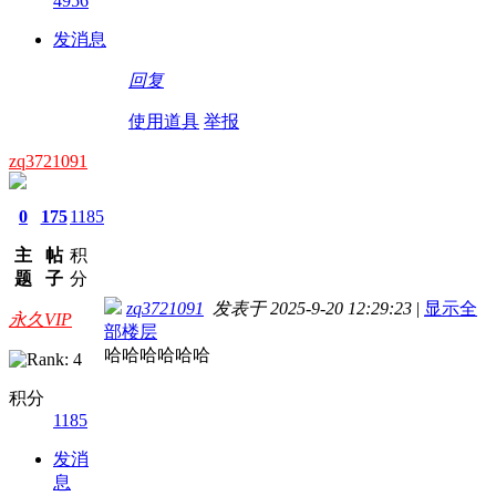
4956
发消息
回复
使用道具
举报
zq3721091
0
175
1185
主
帖
积
题
子
分
zq3721091
发表于 2025-9-20 12:29:23
|
显示全
永久VIP
部楼层
哈哈哈哈哈哈
积分
1185
发消
息