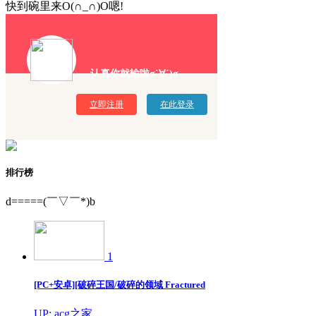
快到碗里来O(∩_∩)O嗯!
认真你就输啦σ`∀´)σ
立即注册
在此登录
排行榜
d=====(￣▽￣*)b
1
[PC+安卓][破碎王国/破碎的领域 Fractured
UP: acg之家