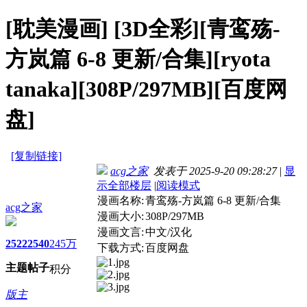
[耽美漫画]
[3D全彩][青鸾殇-
方岚篇 6-8 更新/合集][ryota
tanaka][308P/297MB][百度网
盘]
[复制链接]
acg之家
发表于 2025-9-20 09:28:27
|
显
示全部楼层
|
阅读模式
漫画名称:
青鸾殇-方岚篇 6-8 更新/合集
acg之家
漫画大小:
308P/297MB
漫画文言:
中文/汉化
2522
2540
245万
下载方式:
百度网盘
主题
帖子
积分
版主