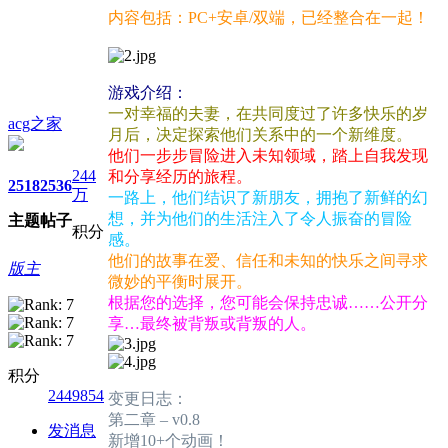
内容包括：PC+安卓/双端，已经整合在一起！
游戏介绍：
一对幸福的夫妻，在共同度过了许多快乐的岁
acg之家
月后，决定探索他们关系中的一个新维度。
他们一步步冒险进入未知领域，踏上自我发现
244
和分享经历的旅程。
2518
2536
万
一路上，他们结识了新朋友，拥抱了新鲜的幻
想，并为他们的生活注入了令人振奋的冒险
主题
帖子
积分
感。
他们的故事在爱、信任和未知的快乐之间寻求
版主
微妙的平衡时展开。
根据您的选择，您可能会保持忠诚……公开分
享…最终被背叛或背叛的人。
积分
2449854
变更日志：
第二章 – v0.8
发消息
新增10+个动画！