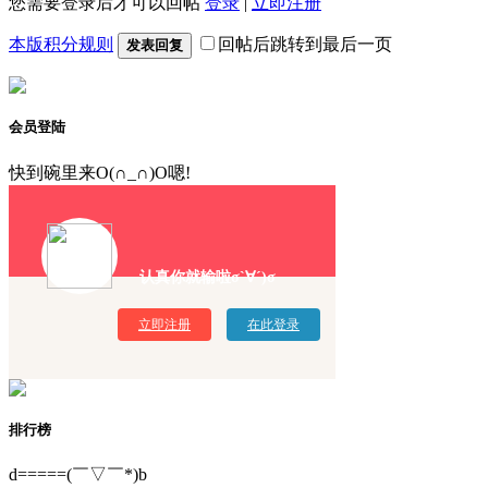
您需要登录后才可以回帖
登录
|
立即注册
本版积分规则
回帖后跳转到最后一页
发表回复
会员登陆
快到碗里来O(∩_∩)O嗯!
认真你就输啦σ`∀´)σ
立即注册
在此登录
排行榜
d=====(￣▽￣*)b