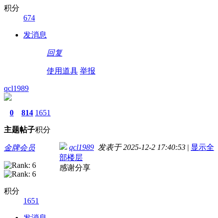
积分
674
发消息
回复
使用道具
举报
qcl1989
0
814
1651
主题
帖子
积分
qcl1989
发表于 2025-12-2 17:40:53
|
显示全
金牌会员
部楼层
感谢分享
积分
1651
发消息