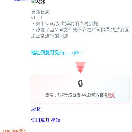
更新日志：
v1.1.1
・关于Unity安全漏洞的应对措施
・修复了当Mod文件夹不存在时可能导致游戏无
法正常进行的问题
地址回复可见O(∩_∩)O：
游客，如果您要查看本帖隐藏内容请
回复
回复
使用道具
举报
xiaobing868