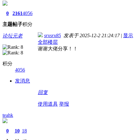
0
2161
4056
主题
帖子
积分
srxsrx85
发表于 2025-12-2 21:24:17
|
显示
论坛元老
全部楼层
谢谢大佬分享！！
积分
4056
发消息
回复
使用道具
举报
teahk
0
10
18