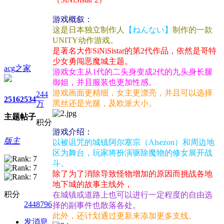
游戏概叙：
这是日本独立制作人
【ねんない】
制作的一款
UNITY动作游戏。
是著名大作SiNiSistar的第2代作品，依然是哥特
少女勇闯恶魔城主题。
acg之家
游戏女主从1代的二头身变成2代的九头身长腿
御姐，并且服装也更加性感。
游戏画面更精细，女主更漂亮，并且可以选择
244
2516
2534
黑丝还是光腿，及欧派大小。
万
主题
帖子
积分
游戏介绍：
版主
以被诅咒的城镇阿尔塞宗（Alsezon）和周边地
区为舞台，玩家将扮演驱除魔物的修女展开战
斗。
除了为了消除导致怪物增加的原因而挑战各地
地下城的故事主线外，
积分
在城镇或道路上也可以进行一定程度的自由选
2448796
择的副事件也散落各处。
此外，还计划通过更新来添加更多支线。
发消息