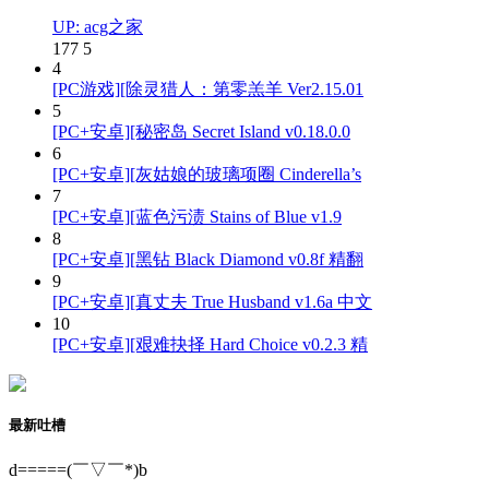
UP: acg之家
177
5
4
[PC游戏][除灵猎人：第零羔羊 Ver2.15.01
5
[PC+安卓][秘密岛 Secret Island v0.18.0.0
6
[PC+安卓][灰姑娘的玻璃项圈 Cinderella’s
7
[PC+安卓][蓝色污渍 Stains of Blue v1.9
8
[PC+安卓][黑钻 Black Diamond v0.8f 精翻
9
[PC+安卓][真丈夫 True Husband v1.6a 中文
10
[PC+安卓][艰难抉择 Hard Choice v0.2.3 精
最新吐槽
d=====(￣▽￣*)b