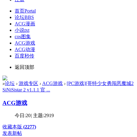
首页
Portal
论坛
BBS
ACG漫画
小说txt
cos图集
ACG游戏
ACG动漫
百度秒传
返回顶部
»
论坛
›
游戏专区
›
ACG游戏
›
[PC游戏][哥特少女勇闯恶魔城2
SiNiSistar 2 v1.1.1 官 ...
ACG游戏
今日:
20
|
主题:
2919
收藏本版
(
2277
)
发表新帖