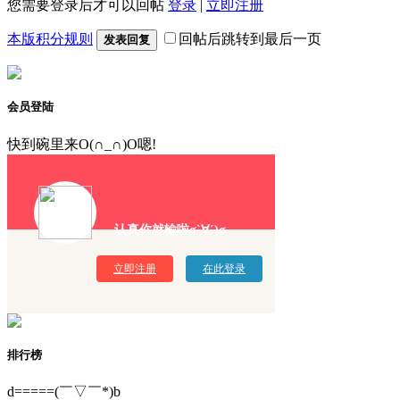
您需要登录后才可以回帖
登录
|
立即注册
本版积分规则
回帖后跳转到最后一页
发表回复
会员登陆
快到碗里来O(∩_∩)O嗯!
认真你就输啦σ`∀´)σ
立即注册
在此登录
排行榜
d=====(￣▽￣*)b