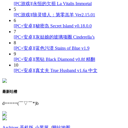
[PC游戏][永恒的欠损 La Vitalis Immortal
5
[PC游戏][除灵猎人：第零羔羊 Ver2.15.01
6
[PC+安卓][秘密岛 Secret Island v0.18.0.0
7
[PC+安卓][灰姑娘的玻璃项圈 Cinderella’s
8
[PC+安卓][蓝色污渍 Stains of Blue v1.9
9
[PC+安卓][黑钻 Black Diamond v0.8f 精翻
10
[PC+安卓][真丈夫 True Husband v1.6a 中文
最新吐槽
d=====(￣▽￣*)b
Archiver
-
手机版
-
小黑屋
-
|
网站地图