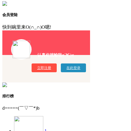
会员登陆
快到碗里来O(∩_∩)O嗯!
认真你就输啦σ`∀´)σ
立即注册
在此登录
排行榜
d=====(￣▽￣*)b
1