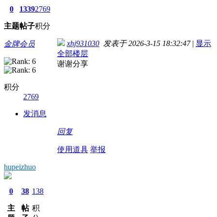
0
1339
2769
主题
帖子
积分
xhj931030
发表于 2026-3-15 18:32:47
|
显示
金牌会员
全部楼层
谢谢分享
积分
2769
发消息
回复
使用道具
举报
hupeizhuo
0
38
138
主
帖
积