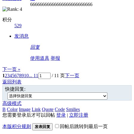
66666666666666666666666666
积分
529
发消息
回复
使用道具
举报
下一页 »
1
2
3
4
5
6
7
8
9
10
... 11
/ 11 页
下一页
返回列表
快捷回复:
高级模式
B
Color
Image
Link
Quote
Code
Smilies
您需要登录后才可以回帖
登录
|
立即注册
本版积分规则
回帖后跳转到最后一页
发表回复