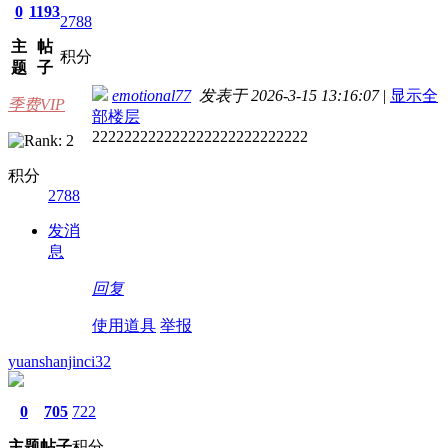
0
1193
2788
主
帖
积分
题
子
emotional77
发表于 2026-3-15 13:16:07
|
显示全
季费VIP
部楼层
222222222222222222222222222
积分
2788
发消
息
回复
使用道具
举报
yuanshanjinci32
0
705
722
主题
帖子
积分