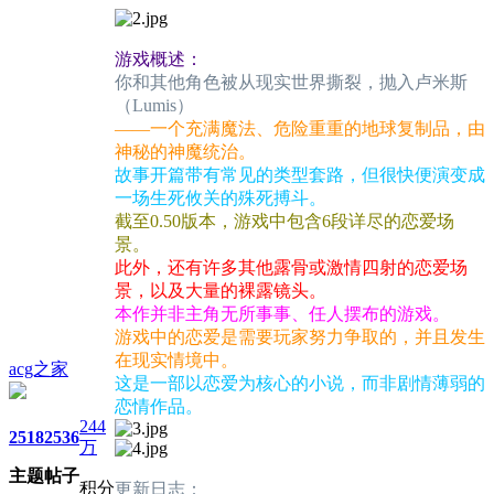
游戏概述：
你和其他角色被从现实世界撕裂，抛入卢米斯
（Lumis）
——一个充满魔法、危险重重的地球复制品，由
神秘的神魔统治。
故事开篇带有常见的类型套路，但很快便演变成
一场生死攸关的殊死搏斗。
截至0.50版本，游戏中包含6段详尽的恋爱场
景。
此外，还有许多其他露骨或激情四射的恋爱场
景，以及大量的裸露镜头。
本作并非主角无所事事、任人摆布的游戏。
游戏中的恋爱是需要玩家努力争取的，并且发生
在现实情境中。
acg之家
这是一部以恋爱为核心的小说，而非剧情薄弱的
恋情作品。
244
2518
2536
万
主题
帖子
积分
更新日志：