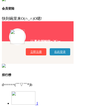
会员登陆
快到碗里来O(∩_∩)O嗯!
认真你就输啦σ`∀´)σ
立即注册
在此登录
排行榜
d=====(￣▽￣*)b
1