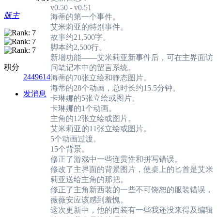
v0.50 - v0.51
版主
海蒂的第一个事件。
艾米莉亚的特别事件。
故事约21,500字。
脚本约2,500行。
新增功能——艾米莉亚新事件后，可在主界面访
积分
问笔记本中的留言系统。
2449614
海蒂的70张立绘和静态图片。
海蒂的28个动画，总时长约15.5分钟。
发消息
卡琳娜的5张立绘或图片。
卡琳娜的1个动画。
主角的12张立绘或图片。
艾米莉亚的11张立绘或图片。
5个动画过渡。
15个背景。
修正了游戏中一些连贯性和拼写错误。
修改了主界面的背景图片，使桌上的匕首是艾米
莉亚送给主角的那把。
修正了主角新西装的一些不可饶恕的服装错误，
薇薇安应该感到羞愧。
这次更新中，他的西装有一些我还没来得及编辑